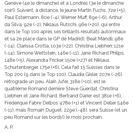
Genève (4e le dimanche) et à Londres (3e le dimanche
soir!). Suivent, à distance, le jeune Martin Fuchs, 72e (+5),
Paul Estermann, 80e (-4), Werner Muff, 89e (-6), Arthur
da Silva, 92e (-2), Niklaus Rutschi, 96e (+20), qui entre
dans le Top 100 après ses brillants résultats automnaux
et sa 2e place dans le GP de Madrid), Beat Mändli, 98e
(-14), Clarissa Crotta, 103e (+22), Christina Liebherr, 121e
(-14), Simone Wettstein, 146e (-11), Jane Richard Philips,
148e (+5), Alexandra Fricker, 150e (+27) et Niklaus
Schurtenberger, 175e (+6). Cela fait 15 Suisses dans le
Top 200 (9 dans le Top 100). Claudia Gisler, 207e (-26)
rétrograde un peu. Alain Jufer, 318e (+10), est le
quatrième Romand derrière Steve Guerdat, Christina
Liebherr et Jane Richard. Bertrand Darier est 381e (+6),
Frédérique Fabre Delbos 478e (+1) et Vincent Deller 546e
(-11), mais Romain Duguet, 229e (-48), sera Suisse (et un
peu Romand sur les bords!) le mois prochain.
A. P.