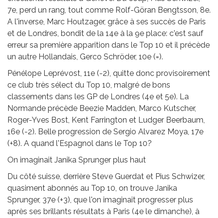
7e, perd un rang, tout comme Rolf-Göran Bengtsson, 8e.
A l'inverse, Marc Houtzager, grâce à ses succès de Paris
et de Londres, bondit de la 14e à la 9e place: c'est sauf
erreur sa première apparition dans le Top 10 et il précède
un autre Hollandais, Gerco Schröder, 10e (=).
Pénélope Leprévost, 11e (-2), quitte donc provisoirement
ce club très sélect du Top 10, malgré de bons
classements dans les GP de Londres (4e et 5e). La
Normande précède Beezie Madden, Marco Kutscher,
Roger-Yves Bost, Kent Farrington et Ludger Beerbaum,
16e (-2). Belle progression de Sergio Alvarez Moya, 17e
(+8). A quand l'Espagnol dans le Top 10?
On imaginait Janika Sprunger plus haut
Du côté suisse, derrière Steve Guerdat et Pius Schwizer,
quasiment abonnés au Top 10, on trouve Janika
Sprunger, 37e (+3), que l'on imaginait progresser plus
après ses brillants résultats à Paris (4e le dimanche), à