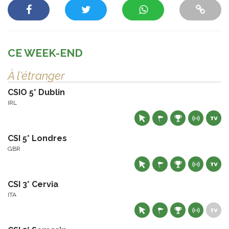
CE WEEK-END
À l'étranger
CSIO 5* Dublin
IRL
CSI 5* Londres
GBR
CSI 3* Cervia
ITA