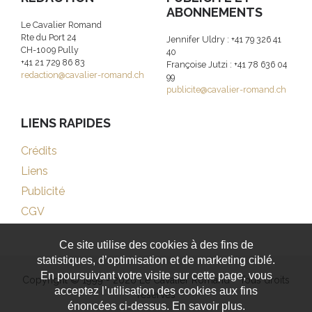
ABONNEMENTS
Le Cavalier Romand
Rte du Port 24
Jennifer Uldry : +41 79 326 41
CH-1009 Pully
40
+41 21 729 86 83
Françoise Jutzi : +41 78 636 04
redaction@cavalier-romand.ch
99
publicite@cavalier-romand.ch
LIENS RAPIDES
Crédits
Liens
Publicité
CGV
Ce site utilise des cookies à des fins de
statistiques, d’optimisation et de marketing ciblé.
En poursuivant votre visite sur cette page, vous
Copyright © 1999 - 2026 Le Cavalier Romand - Tous droits
acceptez l’utilisation des cookies aux fins
réservés
énoncées ci-dessus. En savoir plus.