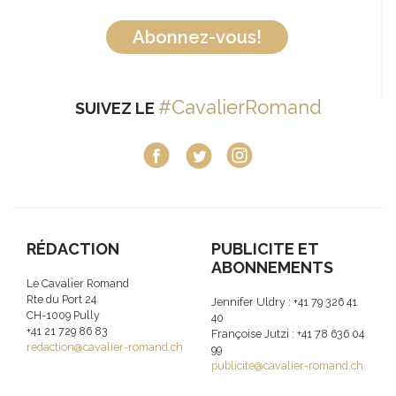
Abonnez-vous!
#CavalierRomand
SUIVEZ LE
RÉDACTION
PUBLICITE ET
ABONNEMENTS
Le Cavalier Romand
Rte du Port 24
Jennifer Uldry : +41 79 326 41
CH-1009 Pully
40
+41 21 729 86 83
Françoise Jutzi : +41 78 636 04
redaction@cavalier-romand.ch
99
publicite@cavalier-romand.ch