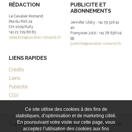
RÉDACTION
PUBLICITE ET
ABONNEMENTS
Le Cavalier Romand
Rte du Port 24
Jennifer Uldry : +41 79 326 41
CH-1009 Pully
40
+41 21 729 86 83
Françoise Jutzi : +41 78 636 04
redaction@cavalier-romand.ch
99
publicite@cavalier-romand.ch
LIENS RAPIDES
Crédits
Liens
Publicité
CGV
Ce site utilise des cookies à des fins de
statistiques, d’optimisation et de marketing ciblé.
En poursuivant votre visite sur cette page, vous
Copyright © 1999 - 2026 Le Cavalier Romand - Tous droits
acceptez l’utilisation des cookies aux fins
réservés