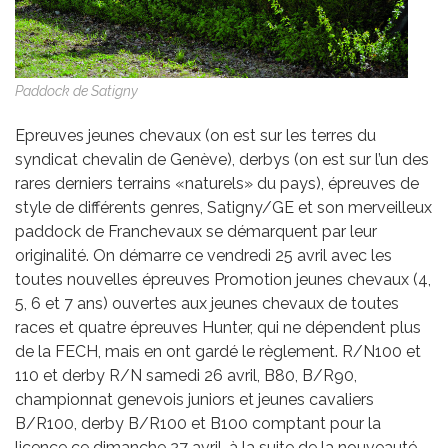
Paddock de Satigny
Epreuves jeunes chevaux (on est sur les terres du
syndicat chevalin de Genève), derbys (on est sur l’un des
rares derniers terrains «naturels» du pays), épreuves de
style de différents genres, Satigny/GE et son merveilleux
paddock de Franchevaux se démarquent par leur
originalité. On démarre ce vendredi 25 avril avec les
toutes nouvelles épreuves Promotion jeunes chevaux (4,
5, 6 et 7 ans) ouvertes aux jeunes chevaux de toutes
races et quatre épreuves Hunter, qui ne dépendent plus
de la FECH, mais en ont gardé le règlement. R/N100 et
110 et derby R/N samedi 26 avril, B80, B/R90,
championnat genevois juniors et jeunes cavaliers
B/R100, derby B/R100 et B100 comptant pour la
licence ce dimanche 27 avril, à la suite de la nouveauté