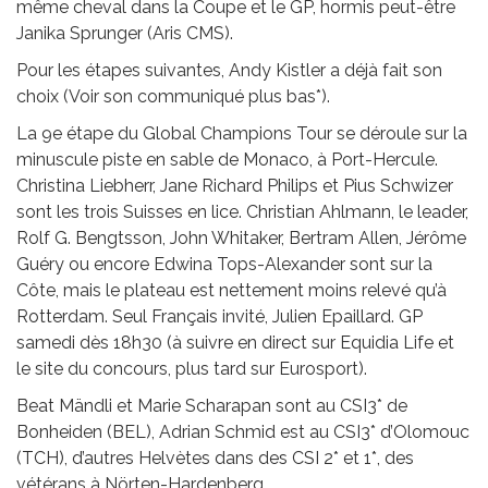
même cheval dans la Coupe et le GP, hormis peut-être
Janika Sprunger (Aris CMS).
Pour les étapes suivantes, Andy Kistler a déjà fait son
choix (Voir son communiqué plus bas*).
La 9e étape du Global Champions Tour se déroule sur la
minuscule piste en sable de Monaco, à Port-Hercule.
Christina Liebherr, Jane Richard Philips et Pius Schwizer
sont les trois Suisses en lice. Christian Ahlmann, le leader,
Rolf G. Bengtsson, John Whitaker, Bertram Allen, Jérôme
Guéry ou encore Edwina Tops-Alexander sont sur la
Côte, mais le plateau est nettement moins relevé qu’à
Rotterdam. Seul Français invité, Julien Epaillard. GP
samedi dès 18h30 (à suivre en direct sur Equidia Life et
le site du concours, plus tard sur Eurosport).
Beat Mändli et Marie Scharapan sont au CSI3* de
Bonheiden (BEL), Adrian Schmid est au CSI3* d’Olomouc
(TCH), d’autres Helvètes dans des CSI 2* et 1*, des
vétérans à Nörten-Hardenberg.