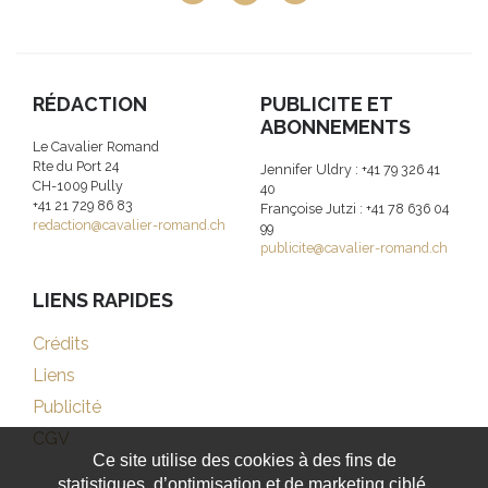
RÉDACTION
PUBLICITE ET
ABONNEMENTS
Le Cavalier Romand
Rte du Port 24
Jennifer Uldry : +41 79 326 41
CH-1009 Pully
40
+41 21 729 86 83
Françoise Jutzi : +41 78 636 04
redaction@cavalier-romand.ch
99
publicite@cavalier-romand.ch
LIENS RAPIDES
Crédits
Liens
Publicité
CGV
Ce site utilise des cookies à des fins de
statistiques, d’optimisation et de marketing ciblé.