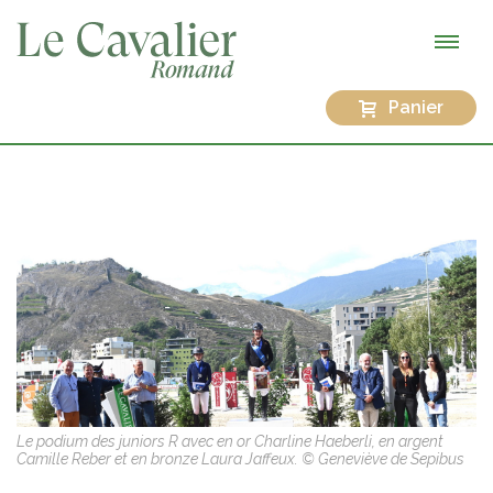
Panier
Le podium des juniors R avec en or Charline Haeberli, en argent
Camille Reber et en bronze Laura Jaffeux. © Geneviève de Sepibus