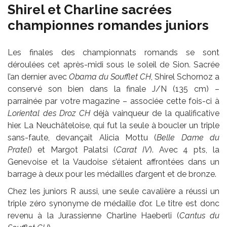
Shirel et Charline sacrées
championnes romandes juniors
Les finales des championnats romands se sont
déroulées cet après-midi sous le soleil de Sion. Sacrée
l’an dernier avec
Obama du Soufflet CH
, Shirel Schornoz a
conservé son bien dans la finale J/N (135 cm) –
parrainée par votre magazine – associée cette fois-ci à
Loriental des Droz CH
déjà vainqueur de la qualificative
hier. La Neuchâteloise, qui fut la seule à boucler un triple
sans-faute, devançait Alicia Mottu (
Belle Dame du
Pratel
) et Margot Palatsi (
Carat IV
). Avec 4 pts, la
Genevoise et la Vaudoise s’étaient affrontées dans un
barrage à deux pour les médailles d’argent et de bronze.
Chez les juniors R aussi, une seule cavalière a réussi un
triple zéro synonyme de médaille d’or. Le titre est donc
revenu à la Jurassienne Charline Haeberli (
Cantus du