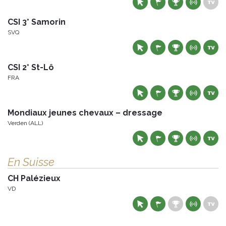
CSI 3* Samorin
SVQ
CSI 2* St-Lô
FRA
Mondiaux jeunes chevaux – dressage
Verden (ALL)
En Suisse
CH Palézieux
VD