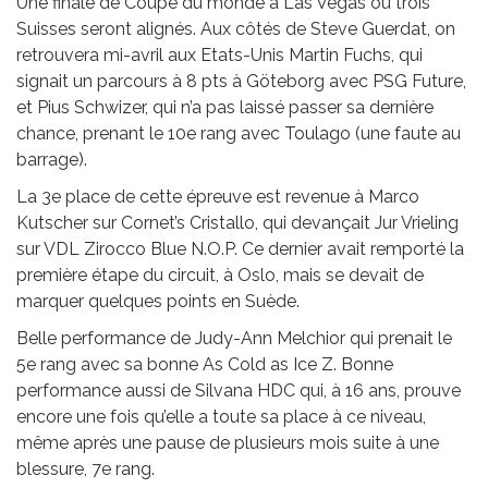
Une finale de Coupe du monde à Las Vegas où trois
Suisses seront alignés. Aux côtés de Steve Guerdat, on
retrouvera mi-avril aux Etats-Unis Martin Fuchs, qui
signait un parcours à 8 pts à Göteborg avec PSG Future,
et Pius Schwizer, qui n’a pas laissé passer sa dernière
chance, prenant le 10e rang avec Toulago (une faute au
barrage).
La 3e place de cette épreuve est revenue à Marco
Kutscher sur Cornet’s Cristallo, qui devançait Jur Vrieling
sur VDL Zirocco Blue N.O.P. Ce dernier avait remporté la
première étape du circuit, à Oslo, mais se devait de
marquer quelques points en Suède.
Belle performance de Judy-Ann Melchior qui prenait le
5e rang avec sa bonne As Cold as Ice Z. Bonne
performance aussi de Silvana HDC qui, à 16 ans, prouve
encore une fois qu’elle a toute sa place à ce niveau,
même après une pause de plusieurs mois suite à une
blessure, 7e rang.