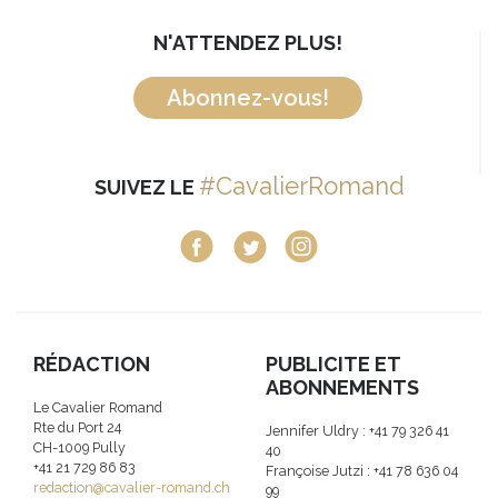
N'ATTENDEZ PLUS!
Abonnez-vous!
#CavalierRomand
SUIVEZ LE
RÉDACTION
PUBLICITE ET
ABONNEMENTS
Le Cavalier Romand
Rte du Port 24
Jennifer Uldry : +41 79 326 41
CH-1009 Pully
40
+41 21 729 86 83
Françoise Jutzi : +41 78 636 04
redaction@cavalier-romand.ch
99