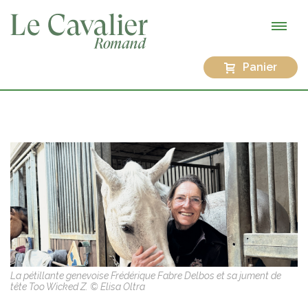
Panier
La pétillante genevoise Frédérique Fabre Delbos et sa jument de
tête Too Wicked Z. © Elisa Oltra