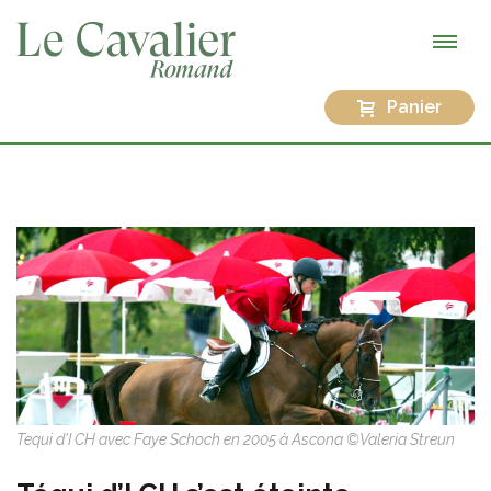
Panier
Tequi d'I CH avec Faye Schoch en 2005 à Ascona ©Valeria Streun