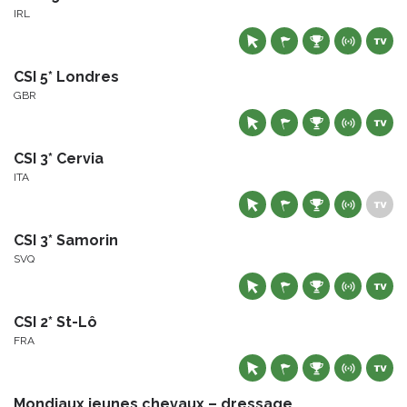
IRL
CSI 5* Londres
GBR
CSI 3* Cervia
ITA
CSI 3* Samorin
SVQ
CSI 2* St-Lô
FRA
Mondiaux jeunes chevaux – dressage