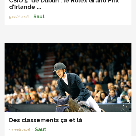
CSIO 5* de Dublin : le Rolex Grand Prix
d’Irlande ...
Saut
9 août 2026
•
Des classements ça et là
Saut
10 août 2026
•