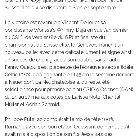
Grand Prix N155, qualificatif pour le championnat de
Suisse élite qui se disputera à Sion en septembre.
La victoire est revenue à Vincent Deller et sa
bondissante Worissa's Whinny. Déjà en vue l'an dernier
au CSI*** de Verbier (8e du GP) et finaliste du
championnat de Suisse élite, le Genevois franchit un
nouveau palier avec cette délicate jument et signe ainsi
un succès de choix grâce à son double sans-faute.
Fanny Queloz s'est placée 2e de l'épreuve avec sa fidèle
Celtic (0+0), déjà gagnante en 145cm la semaine dernière
à Neuendorf. La Neuchâteloise a, du reste, été
sélectionnée pour prendre part au CSIO d'Odense (DAN)
du 14 au 17 mai aux côtés de Larissa Notz, Chantal
Müller et Adrian Schmid.
Philippe Putallaz complétait le trio de tête 100%
Romand avec son bon étalon Ouessant de Perhet qu'il
avait mis à disposition de son fils Jessy lors des