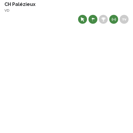
CH Palézieux
VD