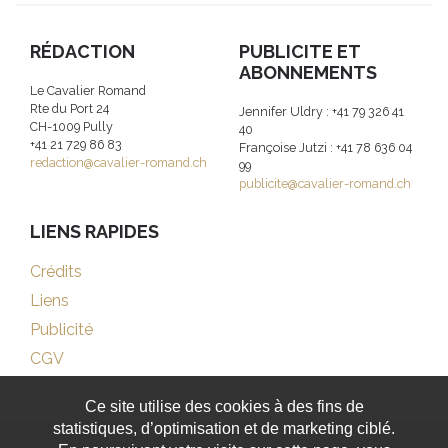
RÉDACTION
PUBLICITE ET
ABONNEMENTS
Le Cavalier Romand
Rte du Port 24
Jennifer Uldry : +41 79 326 41
CH-1009 Pully
40
+41 21 729 86 83
Françoise Jutzi : +41 78 636 04
redaction@cavalier-romand.ch
99
publicite@cavalier-romand.ch
LIENS RAPIDES
Crédits
Liens
Publicité
CGV
Ce site utilise des cookies à des fins de
statistiques, d’optimisation et de marketing ciblé.