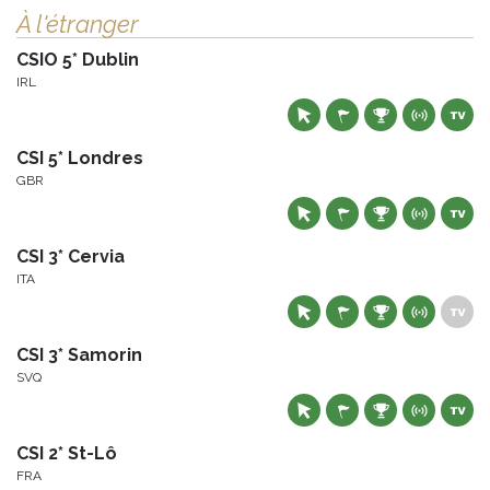
À l'étranger
CSIO 5* Dublin
IRL
CSI 5* Londres
GBR
CSI 3* Cervia
ITA
CSI 3* Samorin
SVQ
CSI 2* St-Lô
FRA