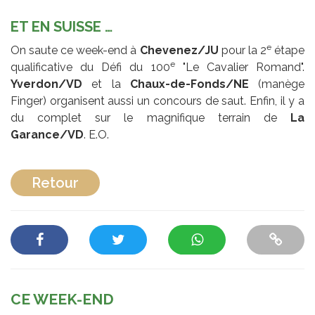
ET EN SUISSE …
e
On saute ce week-end à
Chevenez/JU
pour la 2
étape
e
qualificative du Défi du 100
"Le Cavalier Romand".
Yverdon/VD
et la
Chaux-de-Fonds/NE
(manège
Finger) organisent aussi un concours de saut. Enfin, il y a
du complet sur le magnifique terrain de
La
Garance/VD
. E.O.
Retour
CE WEEK-END