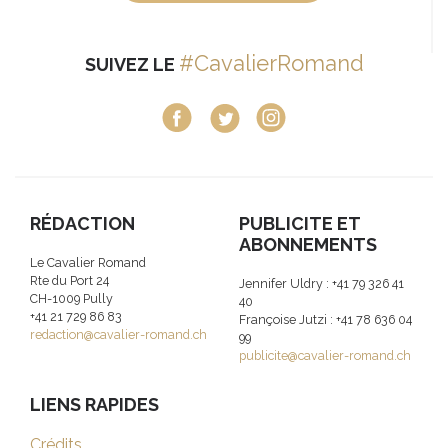
#CavalierRomand
SUIVEZ LE
RÉDACTION
PUBLICITE ET
ABONNEMENTS
Le Cavalier Romand
Rte du Port 24
Jennifer Uldry : +41 79 326 41
CH-1009 Pully
40
+41 21 729 86 83
Françoise Jutzi : +41 78 636 04
redaction@cavalier-romand.ch
99
publicite@cavalier-romand.ch
LIENS RAPIDES
Crédits