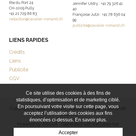
Rte du Port 24
Jennifer Uldry : +41 79 326 41
CH-1009 Pully
40
+41 21 729 86 83
Françoise Jutzi : +41 78 636 04
redaction@cavalier-romand.ch
99
publicite@cavalier-romand.ch
LIENS RAPIDES
Crédits
Liens
Publicité
CGV
Ce site utilise des cookies à des fins de
statistiques, d’optimisation et de marketing ciblé.
En poursuivant votre visite sur cette page, vous
Copyright © 1999 - 2026 Le Cavalier Romand - Tous droits
acceptez l’utilisation des cookies aux fins
réservés
énoncées ci-dessus. En savoir plus.
Powered by Artionet
-
Generated with IceCube2.Net
Accepter