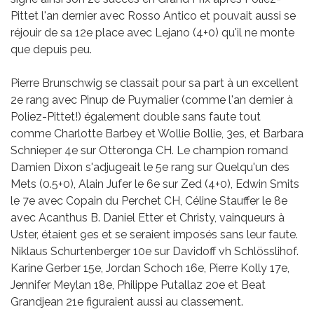
Pittet l'an dernier avec Rosso Antico et pouvait aussi se
réjouir de sa 12e place avec Lejano (4+0) qu'il ne monte
que depuis peu.
Pierre Brunschwig se classait pour sa part à un excellent
2e rang avec Pinup de Puymalier (comme l'an dernier à
Poliez-Pittet!) également double sans faute tout
comme Charlotte Barbey et Wollie Bollie, 3es, et Barbara
Schnieper 4e sur Otteronga CH. Le champion romand
Damien Dixon s'adjugeait le 5e rang sur Quelqu'un des
Mets (0.5+0), Alain Jufer le 6e sur Zed (4+0), Edwin Smits
le 7e avec Copain du Perchet CH, Céline Stauffer le 8e
avec Acanthus B. Daniel Etter et Christy, vainqueurs à
Uster, étaient 9es et se seraient imposés sans leur faute.
Niklaus Schurtenberger 10e sur Davidoff vh Schlösslihof.
Karine Gerber 15e, Jordan Schoch 16e, Pierre Kolly 17e,
Jennifer Meylan 18e, Philippe Putallaz 20e et Beat
Grandjean 21e figuraient aussi au classement.