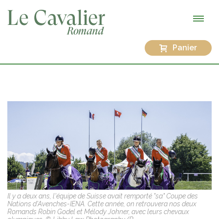
Panier
Il y a deux ans, l'équipe de Suisse avait remporté "sa" Coupe des
Nations d'Avenches-IENA. Cette année, on retrouvera nos deux
Romands Robin Godel et Mélody Johner, avec leurs chevaux