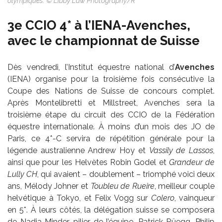
olympiques. © Libby Law Photography/R
3e CCIO 4* à l’IENA-Avenches,
avec le championnat de Suisse
Dès vendredi, l’Institut équestre national d’
Avenches
(IENA) organise pour la troisième fois consécutive la
Coupe des Nations de Suisse de concours complet.
Après Montelibretti et Millstreet, Avenches sera la
troisième étape du circuit des CCIO de la Fédération
équestre internationale. À moins d’un mois des JO de
Paris, ce 4*-C servira de répétition générale pour la
légende australienne Andrew Hoy et
Vassily de Lassos
,
ainsi que pour les Helvètes Robin Godel et
Grandeur de
Lully CH
, qui avaient – doublement – triomphé voici deux
ans, Mélody Johner et
Toubleu de Rueire
, meilleur couple
helvétique à Tokyo, et Felix Vogg sur
Colero
, vainqueur
en 5*. À leurs côtés, la délégation suisse se composera
de Nadja Minder, pilier de l’équipe, Patrick Rüegg, Philip