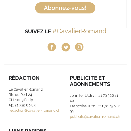
Abonnez-vous!
#CavalierRomand
SUIVEZ LE
RÉDACTION
PUBLICITE ET
ABONNEMENTS
Le Cavalier Romand
Rte du Port 24
Jennifer Uldry : +41 79 326 41
CH-1009 Pully
40
+41 21 729 86 83
Françoise Jutzi : +41 78 636 04
redaction@cavalier-romand.ch
99
publicite@cavalier-romand.ch
LIENS RAPIDES