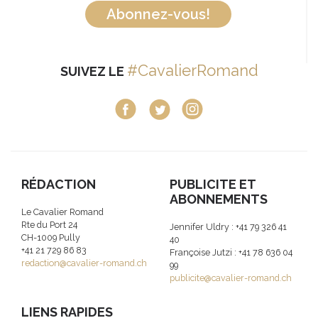
Abonnez-vous!
#CavalierRomand
SUIVEZ LE
RÉDACTION
PUBLICITE ET
ABONNEMENTS
Le Cavalier Romand
Rte du Port 24
Jennifer Uldry : +41 79 326 41
CH-1009 Pully
40
+41 21 729 86 83
Françoise Jutzi : +41 78 636 04
redaction@cavalier-romand.ch
99
publicite@cavalier-romand.ch
LIENS RAPIDES