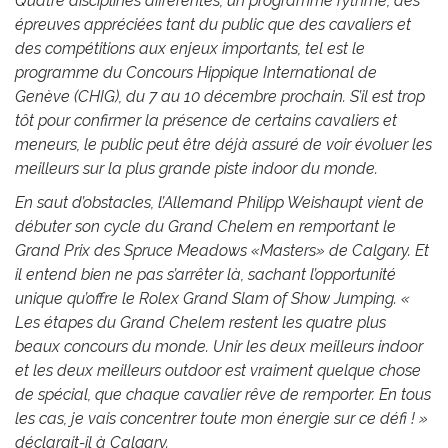
Quatre disciplines différentes, un programme rythmé, des
épreuves appréciées tant du public que des cavaliers et
des compétitions aux enjeux importants, tel est le
programme du Concours Hippique International de
Genève (CHIG), du 7 au 10 décembre prochain. S’il est trop
tôt pour confirmer la présence de certains cavaliers et
meneurs, le public peut être déjà assuré de voir évoluer les
meilleurs sur la plus grande piste indoor du monde.
En saut d’obstacles, l’Allemand Philipp Weishaupt vient de
débuter son cycle du Grand Chelem en remportant le
Grand Prix des Spruce Meadows «Masters» de Calgary. Et
il entend bien ne pas s’arrêter là, sachant l’opportunité
unique qu’offre le Rolex Grand Slam of Show Jumping. «
Les étapes du Grand Chelem restent les quatre plus
beaux concours du monde. Unir les deux meilleurs indoor
et les deux meilleurs outdoor est vraiment quelque chose
de spécial, que chaque cavalier rêve de remporter. En tous
les cas, je vais concentrer toute mon énergie sur ce défi ! »
déclarait-il à Calgary.