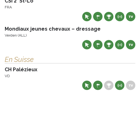
CSI 2* St-Lô
FRA
Mondiaux jeunes chevaux – dressage
Verden (ALL)
En Suisse
CH Palézieux
VD