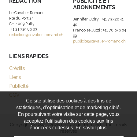
RÉDACTION
PUBLICITE ET
ABONNEMENTS
Le Cavalier Romand
Rte du Port 24
Jennifer Uldry : +41 79 326 41
CH-1009 Pully
40
+41 21 729 86 83
Françoise Jutzi : +41 78 636 04
redaction@cavalier-romand.ch
99
publicite@cavalier-romand.ch
LIENS RAPIDES
Crédits
Liens
Publicité
CGV
Ce site utilise des cookies à des fins de
statistiques, d’optimisation et de marketing ciblé.
En poursuivant votre visite sur cette page, vous
acceptez l’utilisation des cookies aux fins
Copyright © 1999 - 2026 Le Cavalier Romand - Tous droits
énoncées ci-dessus. En savoir plus.
réservés