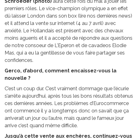
Schroeder (photo)
aura cette fois du mal à jouer les
premiers rôles. Le vice-champion olympique a en effet
dû laisser London dans son box (lire nos dernières news)
et il attend la vente sur internet (4 au 7 avril) avec
anxiété. Le Hollandais est présent avec des chevaux
moins aguerris et il a accepté de répondre aux questions
de notre consoeur de L'Eperon et de cavadeos Elodie
Mas, qui a eu la gentillesse de vous faire partager ses
confidences.
Gerco, d’abord, comment encaissez-vous la
nouvelle ?
C’est un coup dur. C’est vraiment dommage que l’écurie
s’arrête aujourd’hui, après tous les bons résultats obtenus
ces dernières années. Les problèmes d’Eurocommerce
ont commencé il y a longtemps donc on savait que ça
arriverait un jour ou l’autre, mais quand le fameux jour
arrive c’est quand même difficile.
Jusqu’à cette vente aux enchères, continuez-vous