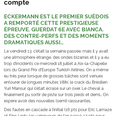
compte
ECKERMANN EST LE PREMIER SUÉDOIS
A REMPORTÉ CETTE PRESTIGIEUSE
ÉPREUVE. GUERDAT 6E AVEC BIANCA.
DES CONTRE-PERFS ET DES MOMENTS
DRAMATIQUES AUSSI…
Le vendredi 13, c’était la semaine passée, mais il y avait
une atmosphère étrange, des ondes bizarres et il y a eu
trop d’incidents ce mercredi 18 juillet à Aix-la-Chapelle
lors du Grand Prix d’Europe Turkish Airlines. On a même
eu très peur lorsque de grosses bâches sont venues
entourer de longues minutes
Vitiki
, le crack du Brésilien
Yuri Mansur, qui s’était écrasé sur un oxer. Le cheval a
finalement pu sortir de piste sur trois pieds et demi… On
espère avoir des nouvelles (semi) rassurantes.
Des fautes en cascade à l’initial (16 pts pour Eric Lamaze
et
Fine Lady
, les vainqueurs de l’an passé, 12 pts pour