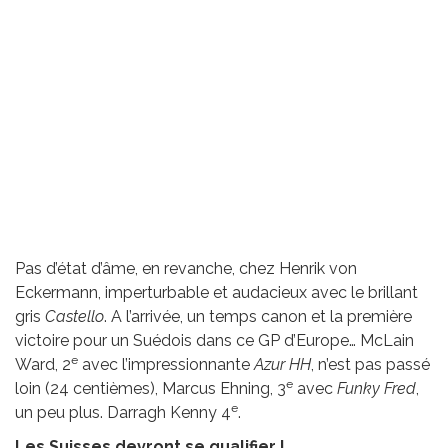
Pas d’état d’âme, en revanche, chez Henrik von
Eckermann, imperturbable et audacieux avec le brillant
gris
Castello
. A l’arrivée, un temps canon et la première
victoire pour un Suédois dans ce GP d’Europe… McLain
e
Ward, 2
avec l’impressionnante
Azur HH
, n’est pas passé
e
loin (24 centièmes), Marcus Ehning, 3
avec
Funky Fred
,
e
un peu plus. Darragh Kenny 4
.
Les Suisses devront se qualifier !