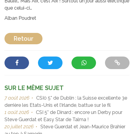
Baule… Mais Aix, c’est Aix ! Surtout un jour aussi électrique
que celui-ci…
Alban Poudret
Retour
SUR LE MÊME SUJET
7 août 2026
•
CSI0 5* de Dublin : la Suisse excellente 3e
derrière les Etats-Unis et l’Irlande, battue sur le fil
1 août 2026
•
CSI 5* de Dinard : encore un Derby pour
Steve Guerdat et Easy Star de Talma !
20 juillet 2026
•
Steve Guerdat et Jean-Maurice Brahier
au top à Samorin