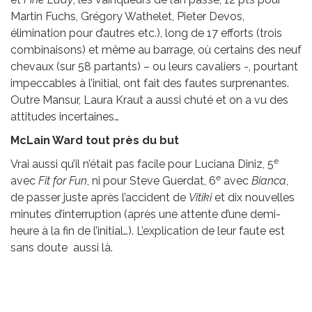
Martin Fuchs, Grégory Wathelet, Pieter Devos,
élimination pour d’autres etc.), long de 17 efforts (trois
combinaisons) et même au barrage, où certains des neuf
chevaux (sur 58 partants) – ou leurs cavaliers -, pourtant
impeccables à l’initial, ont fait des fautes surprenantes.
Outre Mansur, Laura Kraut a aussi chuté et on a vu des
attitudes incertaines…
McLain Ward tout près du but
e
Vrai aussi qu’il n’était pas facile pour Luciana Diniz, 5
e
avec
Fit for Fun
, ni pour Steve Guerdat, 6
avec
Bianca
,
de passer juste après l’accident de
Vitiki
et dix nouvelles
minutes d’interruption (après une attente d’une demi-
heure à la fin de l’initial…). L’explication de leur faute est
sans doute aussi là.