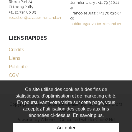
Rte du Port 24
Jennifer Uldry : +41 79 326 41
CH-1009 Pully
40
+41 21 729 86 83
Françoise Jutzi : +41 78 636 04
redaction@cavalier-romand.ch
99
publicite@cavalier-romand.ch
LIENS RAPIDES
Crédits
Liens
Publicité
CGV
Ce site utilise des cookies à des fins de
statistiques, d’optimisation et de marketing ciblé.
En poursuivant votre visite sur cette page, vous
Copyright © 1999 - 2026 Le Cavalier Romand - Tous droits
acceptez l’utilisation des cookies aux fins
réservés
énoncées ci-dessus. En savoir plus.
Powered by Artionet
-
Generated with IceCube2.Net
Accepter