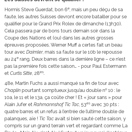
e
Hormis Steve Guerdat, bon 6
, mais un peu déçu de sa
faute, les autres Suisses devront encore batailler pour se
qualifier pour le Grand Prix Rolex de dimanche (13h30).
Cela passera par de bons tours demain soir dans la
Coupe des Nations et (ou) dans les autres grosses
épreuves proposées. Werner Muff a certes fait un beau
tour avec
Daimler
, mais sa faute sur le 10b le repousse
e
au 24
rang. Deux barres dans la dernière ligne – ce n’est
pas la première fois cette saison… - pour Paul Estermann
es
et
Curtis Sitte
, 28
.
48e, Martin Fuchs a aussi manqué sa fin de tour avec
o
Chaplin
pourtant somptueux jusqu’au double n
10 : le
10a, le 11 et le 13a, ça coûte cher ! Et « jour sans » pour
es
Alain Jufer et
Rahmannshof Tic Tac
, 53
avec 30 pts :
quatre barres et un refus à l’entrée de l’ultime double de
palanques, aïe !
Tic Tac
avait si bien sauté cette saison, y
compris sur un grand terrain vert et regardant comme La