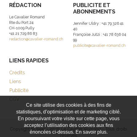
RÉDACTION
PUBLICITE ET
ABONNEMENTS
Le Cavalier Romand
Rte du Port 24
Jennifer Uldry : +41 79 326 41
CH-1009 Pully
40
+41 21 729 86 83
Françoise Jutzi : +41 78 636 04
redaction@cavalier-romand.ch
99
publicite@cavalier-romand.ch
LIENS RAPIDES
Crédits
Liens
Publicité
CGV
Ce site utilise des cookies à des fins de
statistiques, d’optimisation et de marketing ciblé.
En poursuivant votre visite sur cette page, vous
acceptez l’utilisation des cookies aux fins
Copyright © 1999 - 2026 Le Cavalier Romand - Tous droits
énoncées ci-dessus. En savoir plus.
réservés