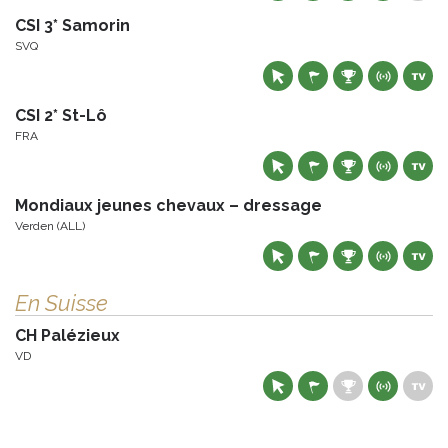
CSI 3* Samorin
SVQ
CSI 2* St-Lô
FRA
Mondiaux jeunes chevaux – dressage
Verden (ALL)
En Suisse
CH Palézieux
VD