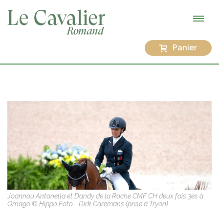
Panier
Joannou Antonella et Dandy de la Roche CMF CH deux fois 3es à
Ornago © Hippo Foto - Dirk Caremans (prise à Tryon)