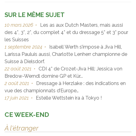
SUR LE MÊME SUJET
10 mars 2026
•
Les as aux Dutch Masters, mais aussi
des 4*, 3*, 2*, du complet 4* et du dressage 5* et 3* pour
les Suisses
1 septembre 2024
•
Isabell Werth s’impose à Jiva Hill,
Larissa Pauluis aussi, Charlotte Lenherr championne de
Suisse à Dielsdorf.
22 août 2021
•
CDI 4* de Crozet-Jiva Hill: Jessica von
Bredow-Werndl domine GP et Kür...
2 août 2021
•
Dressage à Herzlake : des indications en
vue des championnats d’Europe…
17 juin 2021
•
Estelle Wettstein ira à Tokyo !
CE WEEK-END
À l'étranger