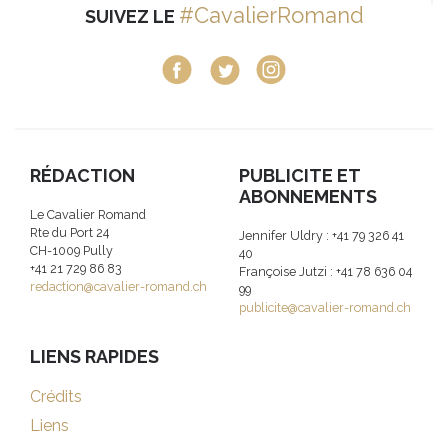
#CavalierRomand
SUIVEZ LE
RÉDACTION
PUBLICITE ET
ABONNEMENTS
Le Cavalier Romand
Rte du Port 24
Jennifer Uldry : +41 79 326 41
CH-1009 Pully
40
+41 21 729 86 83
Françoise Jutzi : +41 78 636 04
redaction@cavalier-romand.ch
99
publicite@cavalier-romand.ch
LIENS RAPIDES
Crédits
Liens