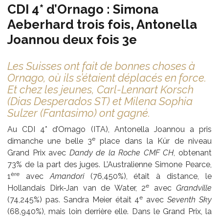
CDI 4* d’Ornago : Simona
Aeberhard trois fois, Antonella
Joannou deux fois 3e
Les Suisses ont fait de bonnes choses à
Ornago, où ils s’étaient déplacés en force.
Et chez les jeunes, Carl-Lennart Korsch
(Dias Desperados ST) et Milena Sophia
Sulzer (Fantasimo) ont gagné.
Au CDI 4* d’Ornago (ITA), Antonella Joannou a pris
e
dimanche une belle 3
place dans la Kür de niveau
Grand Prix avec
Dandy de la Roche CMF CH
, obtenant
73% de la part des juges. L’Australienne Simone Pearce,
ère
1
avec
Amandori
(76,450%), était à distance, le
e
Hollandais Dirk-Jan van de Water, 2
avec
Grandville
e
(74,245%) pas. Sandra Meier était 4
avec
Seventh Sky
(68,940%), mais loin derrière elle. Dans le Grand Prix, la