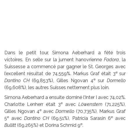
Dans le petit tour, Simona Aeberhard a fêté trois
victoires. En selle sur la jument hanovrienne
Fadora
, la
Suissesse a commencé par gagner le St. Georges avec
e
l’excellent résultat de 74,559%. Markus Graf était 3
sur
e
Dantino CH
(69,853%), Gilles Ngovan 4
sur
Dormello
(69,608%), les autres Suisses nettement plus loin.
Simona Aeberhard a ensuite dominé l’Inter I avec 74,02%.
e
Charlotte Lenherr était 3
avec
Löwenstern
(71,225%),
e
Gilles Ngovan 4
avec
Dormello
(70,735%), Markus Graf
e
e
5
avec
Dantino CH
(69,51%), Patricia Sarasin 6
avec
e
Bullitt
(69,265%) et Dorina Schmid 9
.