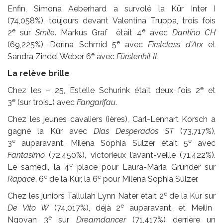
Enfin, Simona Aeberhard a survolé la Kür Inter I
(74,058%), toujours devant Valentina Truppa, trois fois
e
e
2
sur
Smile
. Markus Graf était 4
avec
Dantino CH
e
(69,225%), Dorina Schmid 5
avec
Firstclass d'Arx
et
e
Sandra Zindel Weber 6
avec
Fürstenhit II.
La relève brille
e
Chez les – 25, Estelle Schurink était deux fois 2
et
e
3
(sur trois…) avec
Fangarifau
.
Chez les jeunes cavaliers (ières), Carl-Lennart Korsch a
gagné la Kür avec
Dias Desperados ST
(73,717%),
e
e
3
auparavant. Milena Sophia Sulzer était 5
avec
Fantasimo
(72,450%), victorieux l’avant-veille (71,422%).
e
Le samedi, la 4
place pour Laura-Maria Grunder sur
e
e
Rapace
, 6
de la Kür, la 6
pour Milena Sophia Sulzer.
e
Chez les juniors Tallulah Lynn Nater était 2
de la Kür sur
e
De Vito W
(74,017%), déjà 2
auparavant, et Meilin
e
Ngovan 3
sur
Dreamdancer
(71,417%) derrière un