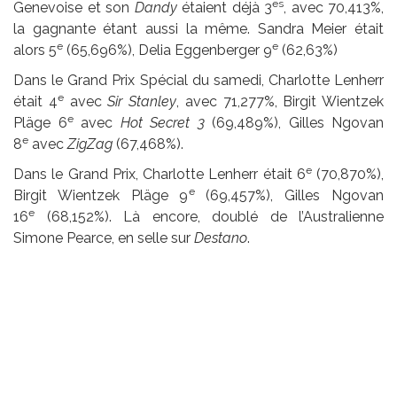
es
Genevoise et son
Dandy
étaient déjà 3
, avec 70,413%,
la gagnante étant aussi la même. Sandra Meier était
e
e
alors 5
(65,696%), Delia Eggenberger 9
(62,63%)
Dans le Grand Prix Spécial du samedi, Charlotte Lenherr
e
était 4
avec
Sir Stanley
, avec 71,277%, Birgit Wientzek
e
Pläge 6
avec
Hot Secret 3
(69,489%), Gilles Ngovan
e
8
avec
ZigZag
(67,468%).
e
Dans le Grand Prix, Charlotte Lenherr était 6
(70,870%),
e
Birgit Wientzek Pläge 9
(69,457%), Gilles Ngovan
e
16
(68,152%). Là encore, doublé de l’Australienne
Simone Pearce, en selle sur
Destano
.