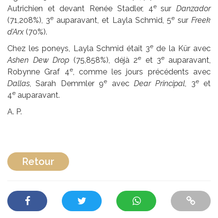
e
Autrichien et devant Renée Stadler, 4
sur
Danzador
e
e
(71,208%), 3
auparavant, et Layla Schmid, 5
sur
Freek
d’Arx
(70%).
e
Chez les poneys, Layla Schmid était 3
de la Kür avec
e
e
Ashen Dew Drop
(75,858%), déjà 2
et 3
auparavant,
e
Robynne Graf 4
, comme les jours précédents avec
e
e
Dallas
, Sarah Demmler 9
avec
Dear Principal
, 3
et
e
4
auparavant.
A. P.
Retour