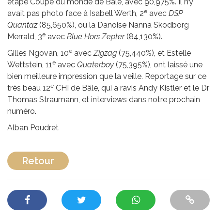
étape Coupe du monde de Bâle, avec 90,975%. Il n’y
e
avait pas photo face à Isabell Werth, 2
avec
DSP
Quantaz
(85,650%), ou la Danoise Nanna Skodborg
e
Merrald, 3
avec
Blue Hors Zepter
(84,130%).
e
Gilles Ngovan, 10
avec
Zigzag
(75,440%), et Estelle
e
Wettstein, 11
avec
Quaterboy
(75,395%), ont laissé une
bien meilleure impression que la veille. Reportage sur ce
e
très beau 12
CHI de Bâle, qui a ravis Andy Kistler et le Dr
Thomas Straumann, et interviews dans notre prochain
numéro.
Alban Poudret
Retour