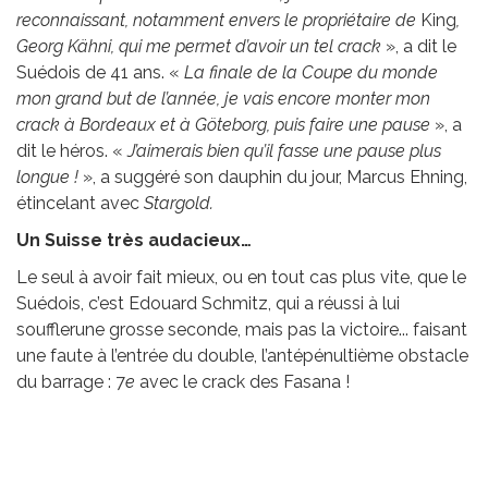
reconnaissant, notamment envers le propriétaire de
King
,
Georg Kähni, qui me permet d’avoir un tel crack
», a dit le
Suédois de 41 ans. «
La finale de la Coupe du monde
mon grand but de l’année, je vais encore monter mon
crack à Bordeaux et à Göteborg, puis faire une pause
», a
dit le héros. «
J’aimerais bien qu’il fasse une pause plus
longue !
», a suggéré son dauphin du jour, Marcus Ehning,
étincelant avec
Stargold.
Un Suisse très audacieux…
Le seul à avoir fait mieux, ou en tout cas plus vite, que le
Suédois, c’est Edouard Schmitz, qui a réussi à lui
soufflerune grosse seconde, mais pas la victoire... faisant
une faute à l’entrée du double, l’antépénultième obstacle
du barrage : 7
e
avec le crack des Fasana !