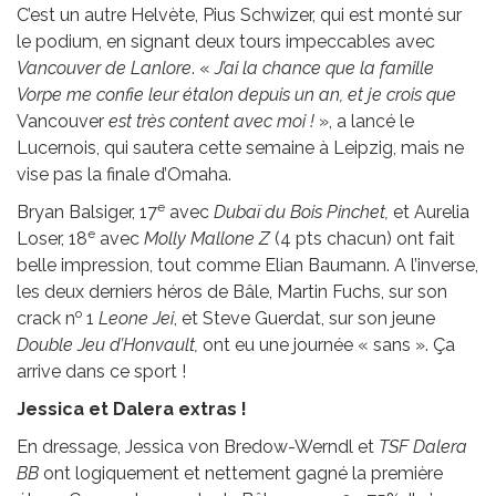
C’est un autre Helvète, Pius Schwizer, qui est monté sur
le podium, en signant deux tours impeccables avec
Vancouver de Lanlore
. «
J’ai la chance que la famille
Vorpe me confie leur étalon depuis un an, et je crois que
Vancouver
est très content avec moi !
», a lancé le
Lucernois, qui sautera cette semaine à Leipzig, mais ne
vise pas la finale d’Omaha.
e
Bryan Balsiger, 17
avec
Dubaï du Bois Pinchet,
et Aurelia
e
Loser, 18
avec
Molly Mallone Z
(4 pts chacun) ont fait
belle impression, tout comme Elian Baumann. A l’inverse,
les deux derniers héros de Bâle, Martin Fuchs, sur son
o
crack n
1
Leone Jei
, et Steve Guerdat, sur son jeune
Double Jeu d’Honvault,
ont eu une journée « sans ». Ça
arrive dans ce sport !
Jessica et Dalera extras !
En dressage, Jessica von Bredow-Werndl et
TSF Dalera
BB
ont logiquement et nettement gagné la première