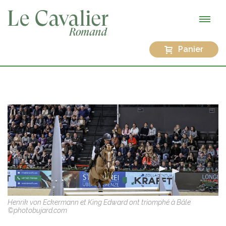
Panier
Henrik von Eckermann et King Edward ont triomphé à Bâle
©photobujard.com