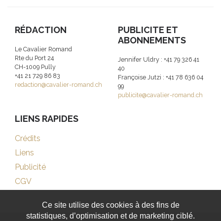
RÉDACTION
PUBLICITE ET
ABONNEMENTS
Le Cavalier Romand
Rte du Port 24
Jennifer Uldry : +41 79 326 41
CH-1009 Pully
40
+41 21 729 86 83
Françoise Jutzi : +41 78 636 04
redaction@cavalier-romand.ch
99
publicite@cavalier-romand.ch
LIENS RAPIDES
Crédits
Liens
Publicité
CGV
Ce site utilise des cookies à des fins de
statistiques, d’optimisation et de marketing ciblé.