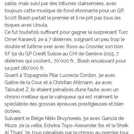
sable, mais suivi par des tribunes clairsemées, avec
toujours cette musique de fond étonnante pour un GP.
Scott Brash partait le premier et il ne prit pas tous les
risques avec Ursula.
Ce fut toutefois suffisant pour gagner, le surprenant Turc
Omer Karaevli, 2e à 7 dixièmes, soignant un peu trop le
double et l’ultime oxer avec Roso au Crosnier, son bon
SF 5e du GP Credit Suisse au CHI de Genève 2015. 7
dixièmes qui coûtent… 70’000 fr. , Brash encaissant pour
sa part 180’000 fr.
Quant à ’Espagnole Pilar Lucrecia Cordon, 3e avec
Galine de la Cour, et à Christian Ahlmann, 4e avec
Taloubet Z, ils étaient pénalisés d’une faute, avec un
chrono meilleur que le vainqueur, qui est vraiment le
spécialiste des grosses épreuves prestigieuses et bien
dotées.
Suivaient le Belge Niels Bruynseels, 5e avec Gancia de
Muze, 2e la veille, Edwina Tops-Alexander, 6e, et le Sheik
Al Thani, 7e, tous pénalisés par le chrono au premier tour.