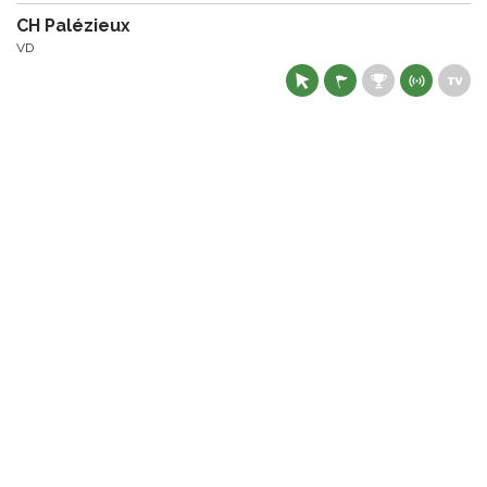
CH Palézieux
VD