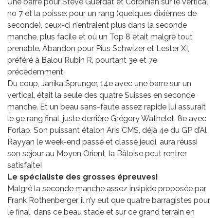
Une barre pour Steve Guerdat et Corbinian sur le vertical
no 7 et la poisse: pour un rang (quelques dixièmes de
seconde), ceux-ci n’entraient plus dans la seconde
manche, plus facile et où un Top 8 était malgré tout
prenable. Abandon pour Pius Schwizer et Lester XI,
préféré à Balou Rubin R, pourtant 3e et 7e
précédemment.
Du coup, Janika Sprunger, 14e avec une barre sur un
vertical, était la seule des quatre Suisses en seconde
manche. Et un beau sans-faute assez rapide lui assurait
le 9e rang final, juste derrière Grégory Wathelet, 8e avec
Forlap. Son puissant étalon Aris CMS, déjà 4e du GP d’Al
Rayyan le week-end passé et classé jeudi, aura réussi
son séjour au Moyen Orient, la Bâloise peut rentrer
satisfaite!
Le spécialiste des grosses épreuves!
Malgré la seconde manche assez insipide proposée par
Frank Rothenberger, il n’y eut que quatre barragistes pour
le final, dans ce beau stade et sur ce grand terrain en