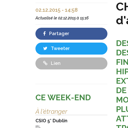
CH
02.12.2015 - 14:58
d'
Actualisé le
02.12.2015 à 15:16
Partager
DE
Tweeter
DE
FI
Lien
HI
EX
DE
CE WEEK-END
MO
PL
À l'étranger
AT
CSIO 5* Dublin
IRL