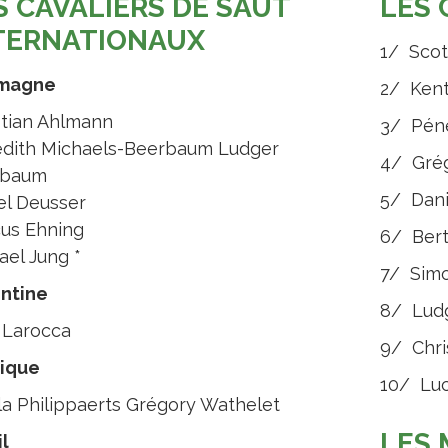
S CAVALIERS DE SAUT
LES 
TERNATIONAUX
1/ Scot
emagne
2/ Kent
stian Ahlmann
3/ Péné
dith Michaels-Beerbaum Ludger
4/ Grég
rbaum
5/ Dani
el Deusser
us Ehning
6/ Bert
ael Jung *
7/ Simo
ntine
8/ Lud
 Larocca
9/ Chri
ique
10/ Luc
la Philippaerts Grégory Wathelet
LES
l