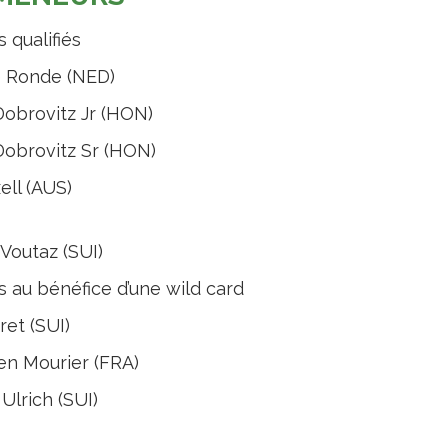
 qualifiés
 Ronde (NED)
Dobrovitz Jr (HON)
Dobrovitz Sr (HON)
ell (AUS)
Voutaz (SUI)
 au bénéfice d’une wild card
ret (SUI)
en Mourier (FRA)
Ulrich (SUI)