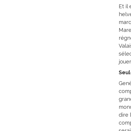
Et i
helv
marq
Maret
régn
Vala
sélec
jouer
Seul
Genè
comp
gran
mond
dire
comp
sera