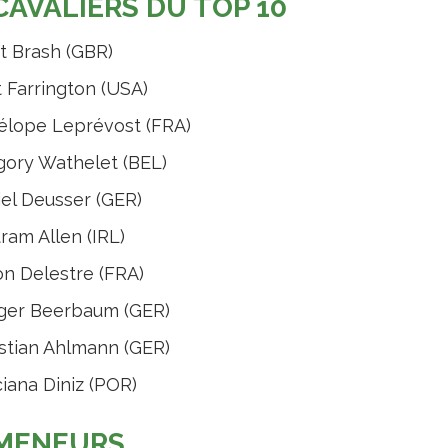
CAVALIERS DU TOP 10
t Brash (GBR)
 Farrington (USA)
lope Leprévost (FRA)
ory Wathelet (BEL)
el Deusser (GER)
ram Allen (IRL)
n Delestre (FRA)
ger Beerbaum (GER)
stian Ahlmann (GER)
iana Diniz (POR)
 MENEURS