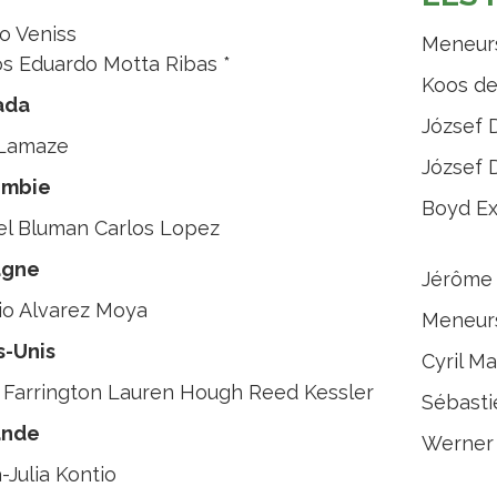
o Veniss
Meneurs
os Eduardo Motta Ribas *
Koos de
ada
József 
 Lamaze
József 
ombie
Boyd Ex
el Bluman Carlos Lopez
agne
Jérôme 
io Alvarez Moya
Meneurs
s-Unis
Cyril Ma
 Farrington Lauren Hough Reed Kessler
Sébasti
ande
Werner 
-Julia Kontio