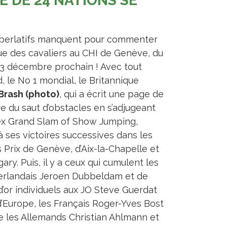
E DE 24 NATIONS SE
perlatifs manquent pour commenter
ue des cavaliers au CHI de Genève, du
13 décembre prochain ! Avec tout
, le No 1 mondial, le Britannique
Brash (photo)
, qui a écrit une page de
ire du saut d’obstacles en s’adjugeant
ex Grand Slam of Show Jumping,
à ses victoires successives dans les
 Prix de Genève, d’Aix-la-Chapelle et
ary. Puis, il y a ceux qui cumulent les
éerlandais Jeroen Dubbeldam et de
d’or individuels aux JO Steve Guerdat
’Europe, les Français Roger-Yves Bost
ue les Allemands Christian Ahlmann et