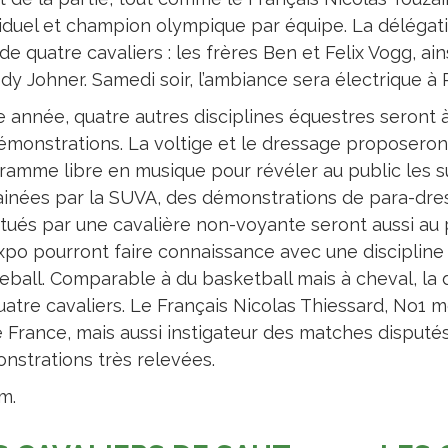
viduel et champion olympique par équipe. La délégat
 de quatre cavaliers : les frères Ben et Felix Vogg, a
dy Johner. Samedi soir, l’ambiance sera électrique à 
e année, quatre autres disciplines équestres seront 
émonstrations. La voltige et le dressage proposero
ramme libre en musique pour révéler au public les sub
ainées par la SUVA, des démonstrations de para-dres
ctués par une cavalière non-voyante seront aussi au
xpo pourront faire connaissance avec une disciplin
eball. Comparable à du basketball mais à cheval, la 
uatre cavaliers. Le Français Nicolas Thiessard, No1
e France, mais aussi instigateur des matches disput
nstrations très relevées.
m.