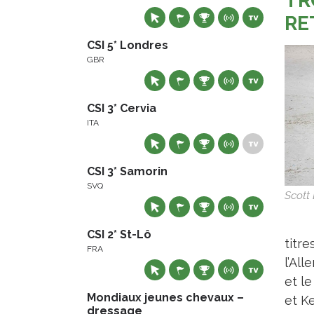
TR
RE
CSI 5* Londres
GBR
CSI 3* Cervia
ITA
CSI 3* Samorin
SVQ
Scott
CSI 2* St-Lô
titr
FRA
l’All
et l
Mondiaux jeunes chevaux –
et K
dressage