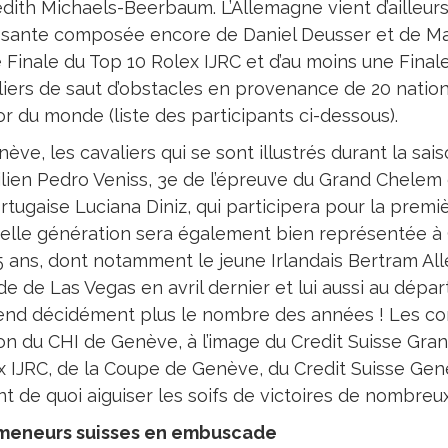
dith Michaels-Beerbaum. L’Allemagne vient d’ailleur
sante composée encore de Daniel Deusser et de Mar
e Finale du Top 10 Rolex IJRC et d’au moins une Fina
liers de saut d’obstacles en provenance de 20 nation
r du monde (liste des participants ci-dessous).
ève, les cavaliers qui se sont illustrés durant la sa
ilien Pedro Veniss, 3e de l’épreuve du Grand Chelem 
rtugaise Luciana Diniz, qui participera pour la premiè
elle génération sera également bien représentée à 
5 ans, dont notamment le jeune Irlandais Bertram All
 de Las Vegas en avril dernier et lui aussi au départ
tend décidément plus le nombre des années ! Les com
on du CHI de Genève, à l’image du Credit Suisse Grand
x IJRC, de la Coupe de Genève, du Credit Suisse Gene
nt de quoi aiguiser les soifs de victoires de nombreu
meneurs suisses en embuscade