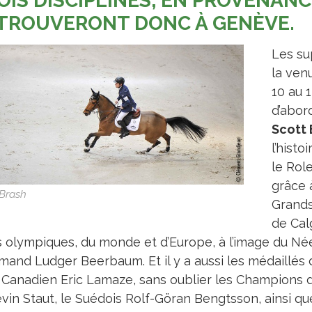
OIS DISCIPLINES, EN PROVENANC
TROUVERONT DONC À GENÈVE.
Les su
la ven
10 au 
d’abord
Scott 
l’histo
le Rol
grâce 
 Brash
Grands
de Calg
es olympiques, du monde et d’Europe, à l’image du N
emand Ludger Beerbaum. Et il y a aussi les médaillés 
e Canadien Eric Lamaze, sans oublier les Champions d
evin Staut, le Suédois Rolf-Göran Bengtsson, ainsi q