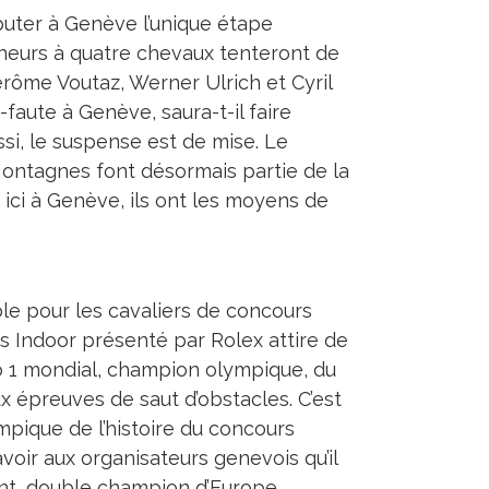
puter à Genève l’unique étape
neurs à quatre chevaux tenteront de
érôme Voutaz, Werner Ulrich et Cyril
-faute à Genève, saura-t-il faire
i, le suspense est de mise. Le
ontagnes font désormais partie de la
r ici à Genève, ils ont les moyens de
e pour les cavaliers de concours
s Indoor présenté par Rolex attire de
No 1 mondial, champion olympique, du
x épreuves de saut d’obstacles. C’est
mpique de l’histoire du concours
oir aux organisateurs genevois qu’il
aint, double champion d’Europe