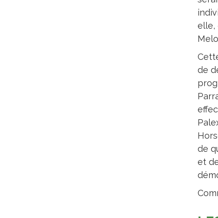
indi
elle,
Melo
Cett
de d
prog
Parr
effe
Pale
Hors
de q
et d
démo
Com