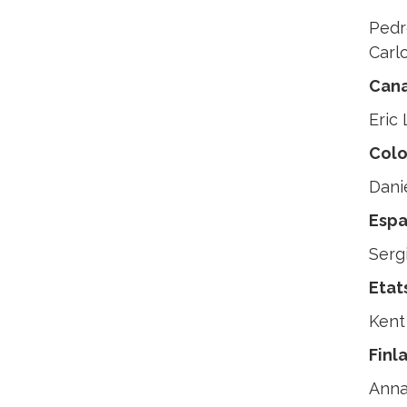
Pedr
Carl
Can
Eric
Col
Dani
Esp
Serg
Etat
Kent
Finl
Anna