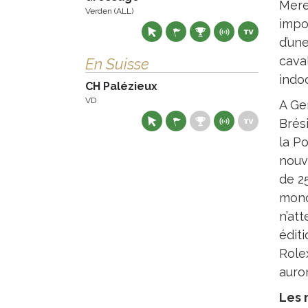
Mere
Verden (ALL)
impo
d’un
cava
En Suisse
indoo
CH Palézieux
VD
A Gen
Brés
la Po
nouv
de 2
monde
n’at
éditi
Role
auro
Les 