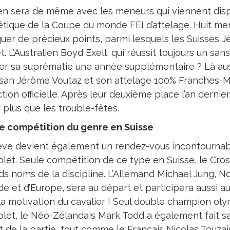
l en sera de même avec les meneurs qui viennent dis
étique de la Coupe du monde FEI d’attelage. Huit me
uer de précieux points, parmi lesquels les Suisses J
. L’Australien Boyd Exell, qui réussit toujours un sans
er sa suprématie une année supplémentaire ? Là auss
isan Jérôme Voutaz et son attelage 100% Franches-M
tion officielle. Après leur deuxième place l’an dernie
 plus que les trouble-fêtes.
e compétition du genre en Suisse
ve devient également un rendez-vous incontournabl
let. Seule compétition de ce type en Suisse, le Cros
ds noms de la discipline. L’Allemand Michael Jung, 
e et d’Europe, sera au départ et participera aussi au
 la motivation du cavalier ! Seul double champion oly
let, le Néo-Zélandais Mark Todd a également fait sav
it de la partie, tout comme le Français Nicolas Touz