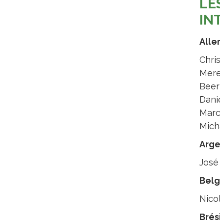
LE
IN
All
Chri
Mere
Bee
Dani
Marc
Mich
Arge
José
Belg
Nico
Brési