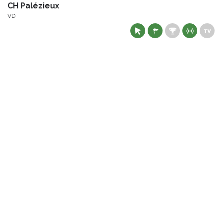
CH Palézieux
VD