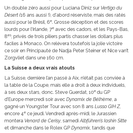
Un double zéro aussi pour Luciana Diniz sur
Vertigo du
Désert (
16 ans aussi !), d'abord réserviste, mais des ratés
e
aussi pour le Brésil, 6
. Grosse déception et des scores
e
lourds pour l’Irlande, 7
avec des cadors, et les Pays-Bas,
es
8
, privés de trois piliers partis chasser les dollars plus
faciles à Monaco. On relèvera toutefois la jolie victoire
ce soir en Principauté de Nadja Peter Steiner et Nice van’t
Zorgvliet dans une 160 cm.
La Suisse a deux vrais atouts
La Suisse, dernière l’an passé à Aix, n’était pas conviée à
la table de la Coupe, mais elle a droit à deux individuels,
e
à ses deux stars, donc. Steve Guerdat, 10
du GP
d’Europe mercredi soir avec
Dynamix de Bélhème
, a
gagné un Youngster Tour avec son 8 ans
Lusso GIH Z,
e
encore 4
ce jeudi. Vendredi après-midi, le Jurassien
montera
Venard de Cerisy
, samedi
Albführen’s Iashin Sitte
et dimanche dans le Rolex GP
Dynamix
, tandis que