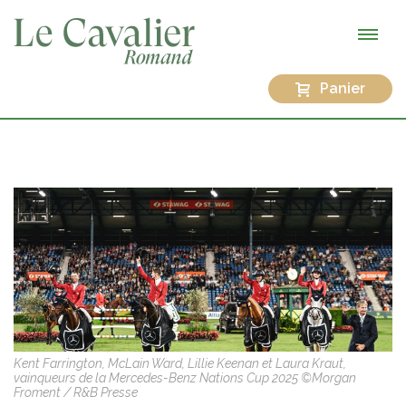
Panier
Kent Farrington, McLain Ward, Lillie Keenan et Laura Kraut,
vainqueurs de la Mercedes-Benz Nations Cup 2025 ©Morgan
Froment / R&B Presse