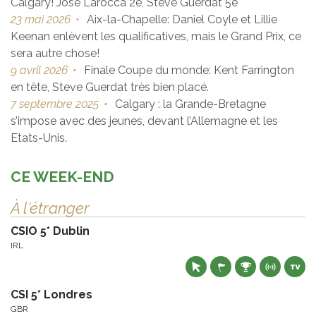
Calgary! José Larocca 2e, Steve Guerdat 5e
23 mai 2026
•
Aix-la-Chapelle: Daniel Coyle et Lillie
Keenan enlèvent les qualificatives, mais le Grand Prix, ce
sera autre chose!
9 avril 2026
•
Finale Coupe du monde: Kent Farrington
en tête, Steve Guerdat très bien placé.
7 septembre 2025
•
Calgary : la Grande-Bretagne
s’impose avec des jeunes, devant l’Allemagne et les
Etats-Unis.
CE WEEK-END
À l'étranger
CSIO 5* Dublin
IRL
CSI 5* Londres
GBR