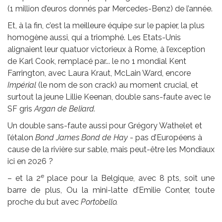
(1 million d’euros donnés par Mercedes-Benz) de l’année.
Et, à la fin, c’est la meilleure équipe sur le papier, la plus
homogène aussi, qui a triomphé. Les Etats-Unis
alignaient leur quatuor victorieux à Rome, à l’exception
de Karl Cook, remplacé par... le no 1 mondial Kent
Farrington, avec Laura Kraut, McLain Ward, encore
Impérial
(le nom de son crack) au moment crucial, et
surtout la jeune Lillie Keenan, double sans-faute avec le
SF gris
Argan de Beliard.
Un double sans-faute aussi pour Grégory Wathelet et
l’étalon
Bond James Bond de Hay
- pas d’Européens à
cause de la rivière sur sable, mais peut-être les Mondiaux
ici en 2026 ?
e
– et la 2
place pour la Belgique, avec 8 pts, soit une
barre de plus, Ou la mini-latte d’Emilie Conter, toute
proche du but avec
Portobello.