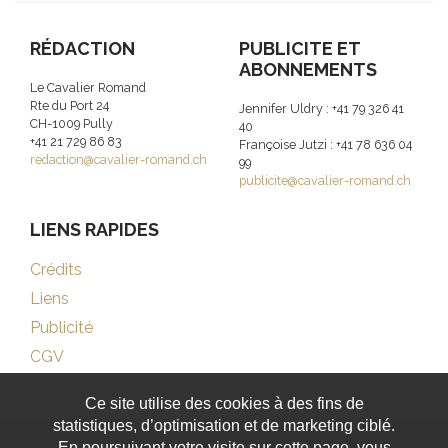
RÉDACTION
PUBLICITE ET
ABONNEMENTS
Le Cavalier Romand
Rte du Port 24
Jennifer Uldry : +41 79 326 41
CH-1009 Pully
40
+41 21 729 86 83
Françoise Jutzi : +41 78 636 04
redaction@cavalier-romand.ch
99
publicite@cavalier-romand.ch
LIENS RAPIDES
Crédits
Liens
Publicité
CGV
Ce site utilise des cookies à des fins de
statistiques, d’optimisation et de marketing ciblé.
En poursuivant votre visite sur cette page, vous