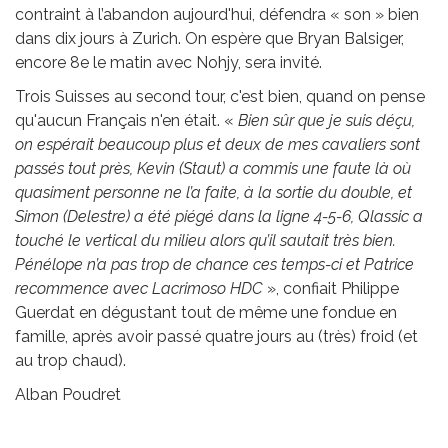
contraint à l’abandon aujourd'hui, défendra « son » bien
dans dix jours à Zurich. On espère que Bryan Balsiger,
encore 8e le matin avec Nohjy, sera invité.
Trois Suisses au second tour, c'est bien, quand on pense
qu'aucun Français n'en était. «
Bien sûr que je suis déçu,
on espérait beaucoup plus et deux de mes cavaliers sont
passés tout près, Kevin (Staut) a commis une faute là où
quasiment personne ne l’a faite, à la sortie du double, et
Simon (Delestre) a été piégé dans la ligne 4-5-6, Qlassic a
touché le vertical du milieu alors qu’il sautait très bien.
Pénélope n’a pas trop de chance ces temps-ci et Patrice
recommence avec Lacrimoso HDC
», confiait Philippe
Guerdat en dégustant tout de même une fondue en
famille, après avoir passé quatre jours au (très) froid (et
au trop chaud).
Alban Poudret