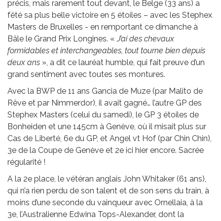
précis, mais rarement tout devant, le Belge (33 ans) a
fêté sa plus belle victoire en 5 étoiles – avec les Stephex
Masters de Bruxelles - en remportant ce dimanche à
Bâle le Grand Prix Longines. «
J’ai des chevaux
formidables et interchangeables, tout tourne bien depuis
deux ans
», a dit ce lauréat humble, qui fait preuve d’un
grand sentiment avec toutes ses montures.
Avec la BWP de 11 ans Gancia de Muze (par Malito de
Rêve et par Nimmerdor), il avait gagné… l’autre GP des
Stephex Masters (celui du samedi), le GP 3 étoiles de
Bonheiden et une 145cm à Genève, où il misait plus sur
Cas de Liberté, 6e du GP, et Angel vt Hof (par Chin Chin),
3e de la Coupe de Genève et 2e ici hier encore. Sacrée
régularité !
A la 2e place, le vétéran anglais John Whitaker (61 ans),
qui n’a rien perdu de son talent et de son sens du train, à
moins d’une seconde du vainqueur avec Ornellaia, à la
3e, l’Australienne Edwina Tops-Alexander, dont la