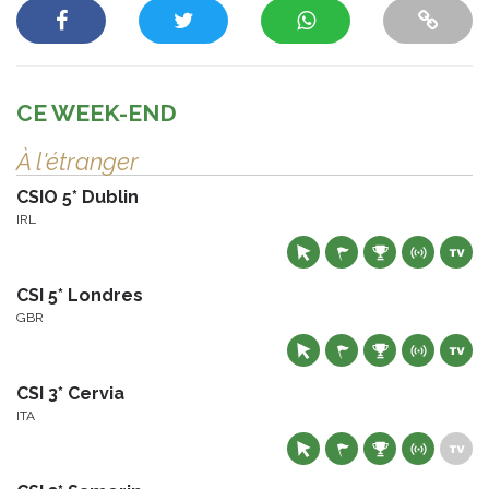
CE WEEK-END
À l'étranger
CSIO 5* Dublin
IRL
CSI 5* Londres
GBR
CSI 3* Cervia
ITA