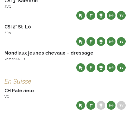
CSI 3* Samorin
SVQ
CSI 2* St-Lô
FRA
Mondiaux jeunes chevaux – dressage
Verden (ALL)
En Suisse
CH Palézieux
VD