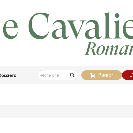
Panier
L
Dossiers