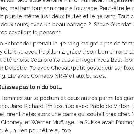
s et son adorable alezane Fit for Fun avait magistra
ales, mettant tout son cœur à l’ouvrage. Peut-être le
it plus le même jus : deux fautes et le 3e rang. Tout c
 deux tours, avec un beau barrage ? Steve Guerdat l
res cavaliers le pensent.
o Schroeder prenait le 4e rang malgré 2 pts de t
y était 5e avec Papillon Z grâce à son bon chrono 
t été choisi. Cela profita aussi à Roger-Yves Bost, b
 Delestre, 7e avec Chesall (petit postérieur sur l’o
ng, 11e avec Cornado NRW et aux Suisses.
uisses pas loin du but...
 femmes sur le podium et deux autres parmi les quatr
he. Jane Richard-Philips, 10e avec Pablo de Virton, 
l, firent hélas alors une barre qui coûtait très cher
Clooney, et Werner Muff, 15e. La Suisse avait l’homogé
ué un rien pour être au top.