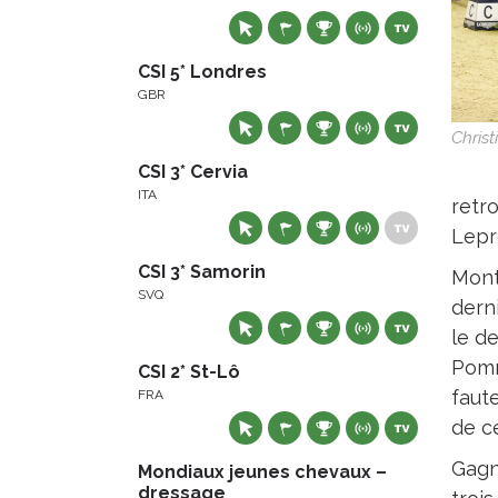
CSI 5* Londres
GBR
Chris
CSI 3* Cervia
ITA
retr
Lepr
CSI 3* Samorin
Mont
SVQ
derni
le d
Pomm
CSI 2* St-Lô
faute
FRA
de c
Gagn
Mondiaux jeunes chevaux –
dressage