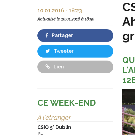
CS
10.01.2016 - 18:23
Ah
Actualisé le
10.01.2016 à 18:50
g
Partager
Tweeter
QU
Lien
L'
12
CE WEEK-END
À l'étranger
CSIO 5* Dublin
IRL