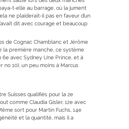
lement sauté lors des deux manches
 paya-t-elle au barrage, où la jument
ela ne plaiderait-il pas en faveur d’un
’avait dit avec courage et beaucoup
emps de Cognac Chamblanc et Jérôme
de la première manche, ce système
on 6e avec Sydney Une Prince, et à
xer no 10), un peu moins à Marcus
e Suisses qualifiés pour la 2e
tout comme Claudia Gisler, 12e avec
. Même sort pour Martin Fuchs, 14e
néité et la quantité, mais il a