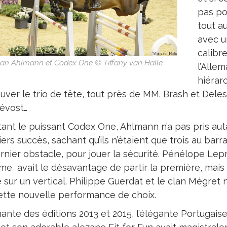
pas po
tout a
avec u
calibr
tian Ahlmann et Codex One © Tiffany van Halle
l’Alle
hiérarc
ouver le trio de tête, tout près de MM. Brash et Dele
évost…
ant le puissant Codex One, Ahlmann n’a pas pris auta
ers succès, sachant qu’ils n’étaient que trois au barr
ernier obstacle, pour jouer la sécurité. Pénélope Le
e avait le désavantage de partir la première, mais e
 sur un vertical. Philippe Guerdat et le clan Mégret 
ette nouvelle performance de choix.
ante des éditions 2013 et 2015, l’élégante Portugaise