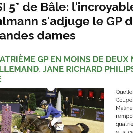
I 5* de Bâle: l'incroyabl
lmann s'adjuge le GP 
randes dames
ATRIÈME GP EN MOINS DE DEUX 
ALLEMAND. JANE RICHARD PHILIPS
E
Quelle 
Coupe 
Maline
rempor
quatri
et si 