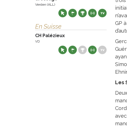
troi
Verden (ALL)
initi
n’ava
GP à
En Suisse
d’aut
CH Palézieux
Gerc
VD
Guér
ayan
Simon
Ehni
Les S
Deux
manc
Corde
avec 
manq