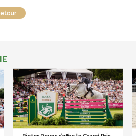
etour
IE
Pieter Devos s’offre le Grand Prix