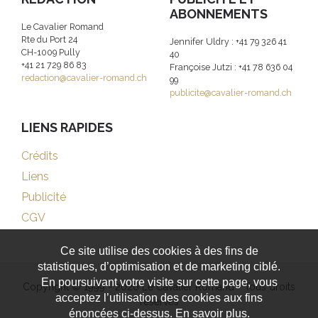
ABONNEMENTS
Le Cavalier Romand
Rte du Port 24
Jennifer Uldry : +41 79 326 41
CH-1009 Pully
40
+41 21 729 86 83
Françoise Jutzi : +41 78 636 04
redaction@cavalier-romand.ch
99
publicite@cavalier-romand.ch
LIENS RAPIDES
Crédits
Liens
Publicité
CGV
Ce site utilise des cookies à des fins de
statistiques, d’optimisation et de marketing ciblé.
En poursuivant votre visite sur cette page, vous
Copyright © 1999 - 2026 Le Cavalier Romand - Tous droits
acceptez l’utilisation des cookies aux fins
réservés
énoncées ci-dessus. En savoir plus.