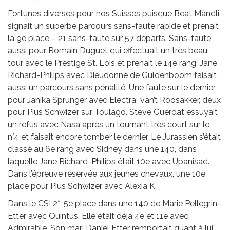
Fortunes diverses pour nos Suisses puisque Beat Mändli
signait un superbe parcours sans-faute rapide et prenait
la 9e place – 21 sans-faute sur 57 départs. Sans-faute
aussi pour Romain Duguet qui effectuait un très beau
tour avec le Prestige St. Lois et prenait le 14e rang. Jane
Richard-Philips avec Dieudonné de Guldenboom faisait
aussi un parcours sans pénalité. Une faute sur le dernier
pour Janika Sprunger avec Electra van’t Roosakker, deux
pour Pius Schwizer sur Toulago. Steve Guerdat essuyait
un refus avec Nasa après un tournant très court sur le
n°4 et faisait encore tomber le dernier. Le Jurassien s’était
classé au 6e rang avec Sidney dans une 140, dans
laquelle Jane Richard-Philips était 10e avec Upanisad.
Dans l’épreuve réservée aux jeunes chevaux, une 10e
place pour Pius Schwizer avec Alexia K.
Dans le CSI 2*, 5e place dans une 140 de Marie Pellegrin-
Etter avec Quintus. Elle était déjà 4e et 11e avec
Admirable. Son mari Daniel Etter remportait quant à lui