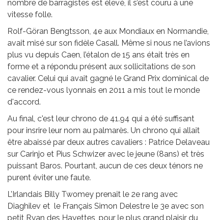
nombre de barragistes est élevé, il s’est couru à une
vitesse folle.
Rolf-Göran Bengtsson, 4e aux Mondiaux en Normandie,
avait misé sur son fidèle Casall. Même si nous ne l’avions
plus vu depuis Caen, l’étalon de 15 ans était très en
forme et a répondu présent aux sollicitations de son
cavalier. Celui qui avait gagné le Grand Prix dominical de
ce rendez-vous lyonnais en 2011 a mis tout le monde
d'accord.
Au final, c'est leur chrono de 41.94 qui a été suffisant
pour insrire leur nom au palmarès. Un chrono qui allait
être abaissé par deux autres cavaliers : Patrice Delaveau
sur Carinjo et Pius Schwizer avec le jeune (8ans) et très
puissant Baros. Pourtant, aucun de ces deux ténors ne
purent éviter une faute.
L’Irlandais Billy Twomey prenait le 2e rang avec
Diaghilev et le Français Simon Delestre le 3e avec son
petit Ryan des Hayettes, pour le plus grand plaisir du