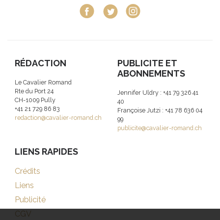
RÉDACTION
PUBLICITE ET
ABONNEMENTS
Le Cavalier Romand
Rte du Port 24
Jennifer Uldry : +41 79 326 41
CH-1009 Pully
40
+41 21 729 86 83
Françoise Jutzi : +41 78 636 04
redaction@cavalier-romand.ch
99
publicite@cavalier-romand.ch
LIENS RAPIDES
Crédits
Liens
Publicité
CGV