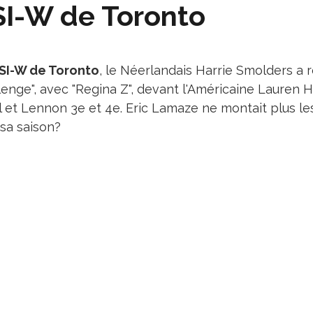
I-W de Toronto
SI-W de Toronto
, le Néerlandais Harrie Smolders a 
enge", avec "Regina Z", devant l'Américaine Lauren H
l et Lennon 3e et 4e. Eric Lamaze ne montait plus les
à sa saison?