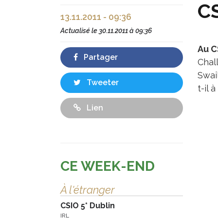
CS
13.11.2011 - 09:36
Actualisé le
30.11.2011 à 09:36
Au C
Partager
Chall
Swai
Tweeter
t-il 
Lien
CE WEEK-END
À l'étranger
CSIO 5* Dublin
IRL