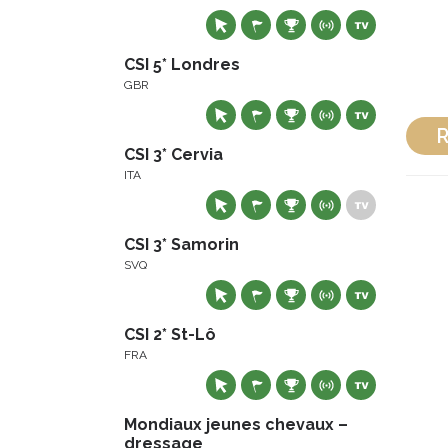
CSI 5* Londres
GBR
R
CSI 3* Cervia
ITA
CSI 3* Samorin
SVQ
CSI 2* St-Lô
FRA
Mondiaux jeunes chevaux –
dressage