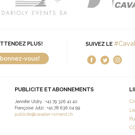
#Cava
ATTENDEZ PLUS!
SUIVEZ LE
bonnez-vous!
PUBLICITE ET ABONNEMENTS
L
Cr
Jennifer Uldry : +41 79 326 41 40
Françoise Jutzi : +41 78 636 04 99
Li
publicite@cavalier-romand.ch
Pu
C