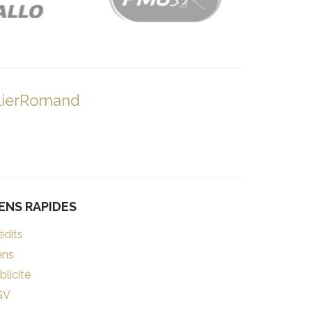
lierRomand
IENS RAPIDES
édits
ens
blicité
GV