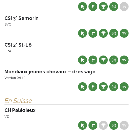
CSI 3* Samorin
SVQ
CSI 2* St-Lô
FRA
Mondiaux jeunes chevaux – dressage
Verden (ALL)
En Suisse
CH Palézieux
VD