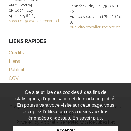
Rte du Port 24
Jennifer Uldry : +41 79 326 41
CH-1009 Pully
40
+41 21 729 86 83
Françoise Jutzi : +41 78 636 04
redaction@cavalier-romand.ch
99
publicite@cavalier-romand.ch
LIENS RAPIDES
Crédits
Liens
Publicité
CGV
Ce site utilise des cookies à des fins de
statistiques, d’optimisation et de marketing ciblé.
En poursuivant votre visite sur cette page, vous
Copyright © 1999 - 2026 Le Cavalier Romand - Tous droits
acceptez l’utilisation des cookies aux fins
réservés
énoncées ci-dessus. En savoir plus.
Powered by Artionet
-
Generated with IceCube2.Net
Accepter