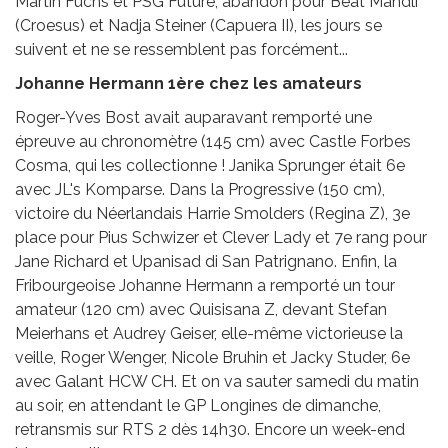
Martin Fuchs et PSG Future, abandon pour Beat Mändli
(Croesus) et Nadja Steiner (Capuera II), les jours se
suivent et ne se ressemblent pas forcément...
Johanne Hermann 1ère chez les amateurs
Roger-Yves Bost avait auparavant remporté une
épreuve au chronomètre (145 cm) avec Castle Forbes
Cosma, qui les collectionne ! Janika Sprunger était 6e
avec JL's Komparse. Dans la Progressive (150 cm),
victoire du Néerlandais Harrie Smolders (Regina Z), 3e
place pour Pius Schwizer et Clever Lady et 7e rang pour
Jane Richard et Upanisad di San Patrignano. Enfin, la
Fribourgeoise Johanne Hermann a remporté un tour
amateur (120 cm) avec Quisisana Z, devant Stefan
Meierhans et Audrey Geiser, elle-même victorieuse la
veille, Roger Wenger, Nicole Bruhin et Jacky Studer, 6e
avec Galant HCW CH. Et on va sauter samedi du matin
au soir, en attendant le GP Longines de dimanche,
retransmis sur RTS 2 dès 14h30. Encore un week-end