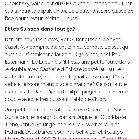
Obolensky, vainqueur du GP Coupe du monde de Zurich
et à la retraite depuis un an. Le Lieutenant 1ère classe de
Beerbaum est un Maître lui aussi!
Et les Suisses dans tout ça?
Derrière, tous les autres, Rof G. Bengtsson, 4e avec
Casall Ask compris, étaient loin du compte. Le seul qui
aurait pu s’immiscer à la( 2e ou ) 3e place, c’est Paul
Estermann. Le Lucernois fit hélas une petite faute dans
le double avec Castlefield Eclipse (postérieur sur le
vertical d'entrée), ce qui le reléguait au 9e rang. 10e la
veille et encore mieux placé dimanche? Ce soir, la 10e
place allait à Jane Richard Philips, piégée par le même
double avec le très puissant Pablo de Virton.
Une petite barre à l'initial pour Steve Guerdat et Nasa
(sur le dernier, aaargh!), Romain Duguet et Quorida de
Treho, Janika Sprunger et Aris CMS, Werner Muff et
Pollendr. Deux barres pour Pius Schwizer et Toulago,