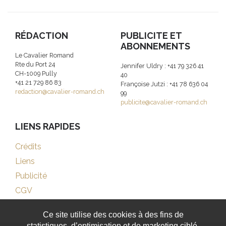
RÉDACTION
PUBLICITE ET
ABONNEMENTS
Le Cavalier Romand
Rte du Port 24
Jennifer Uldry : +41 79 326 41
CH-1009 Pully
40
+41 21 729 86 83
Françoise Jutzi : +41 78 636 04
redaction@cavalier-romand.ch
99
publicite@cavalier-romand.ch
LIENS RAPIDES
Crédits
Liens
Publicité
CGV
Ce site utilise des cookies à des fins de
statistiques, d’optimisation et de marketing ciblé.