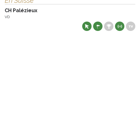
En Suisse
CH Palézieux
VD