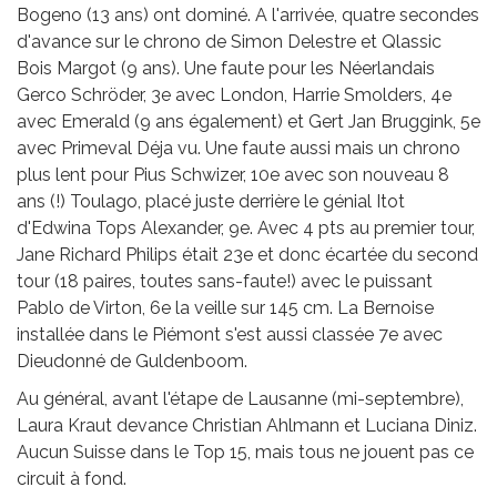
Bogeno (13 ans) ont dominé. A l'arrivée, quatre secondes
d'avance sur le chrono de Simon Delestre et Qlassic
Bois Margot (9 ans). Une faute pour les Néerlandais
Gerco Schröder, 3e avec London, Harrie Smolders, 4e
avec Emerald (9 ans également) et Gert Jan Bruggink, 5e
avec Primeval Déja vu. Une faute aussi mais un chrono
plus lent pour Pius Schwizer, 10e avec son nouveau 8
ans (!) Toulago, placé juste derrière le génial Itot
d'Edwina Tops Alexander, 9e. Avec 4 pts au premier tour,
Jane Richard Philips était 23e et donc écartée du second
tour (18 paires, toutes sans-faute!) avec le puissant
Pablo de Virton, 6e la veille sur 145 cm. La Bernoise
installée dans le Piémont s'est aussi classée 7e avec
Dieudonné de Guldenboom.
Au général, avant l'étape de Lausanne (mi-septembre),
Laura Kraut devance Christian Ahlmann et Luciana Diniz.
Aucun Suisse dans le Top 15, mais tous ne jouent pas ce
circuit à fond.