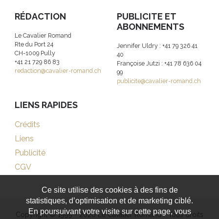
RÉDACTION
PUBLICITE ET
ABONNEMENTS
Le Cavalier Romand
Rte du Port 24
Jennifer Uldry : +41 79 326 41
CH-1009 Pully
40
+41 21 729 86 83
Françoise Jutzi : +41 78 636 04
redaction@cavalier-romand.ch
99
publicite@cavalier-romand.ch
LIENS RAPIDES
Crédits
Liens
Publicité
CGV
Ce site utilise des cookies à des fins de
statistiques, d’optimisation et de marketing ciblé.
En poursuivant votre visite sur cette page, vous
Copyright © 1999 - 2026 Le Cavalier Romand - Tous droits