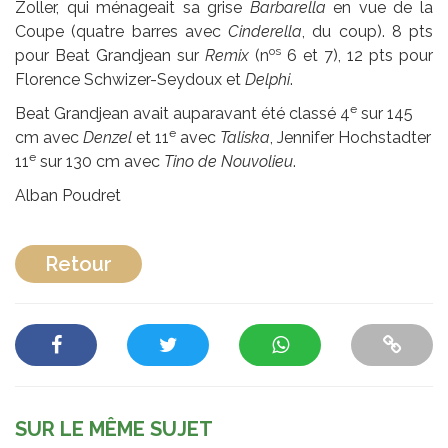
Zoller, qui ménageait sa grise
Barbarella
en vue de la
Coupe (quatre barres avec
Cinderella
, du coup). 8 pts
os
pour Beat Grandjean sur
Remix
(n
6 et 7), 12 pts pour
Florence Schwizer-Seydoux et
Delphi
.
e
Beat Grandjean avait auparavant été classé 4
sur 145
e
cm avec
Denzel
et 11
avec
Taliska
, Jennifer Hochstadter
e
11
sur 130 cm avec
Tino de Nouvolieu
.
Alban Poudret
Retour
SUR LE MÊME SUJET