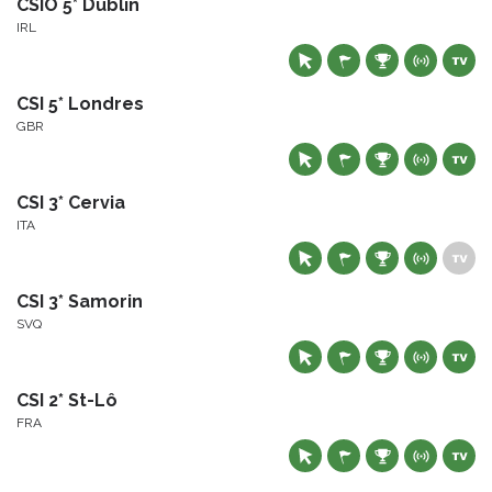
CSIO 5* Dublin
IRL
CSI 5* Londres
GBR
CSI 3* Cervia
ITA
CSI 3* Samorin
SVQ
CSI 2* St-Lô
FRA