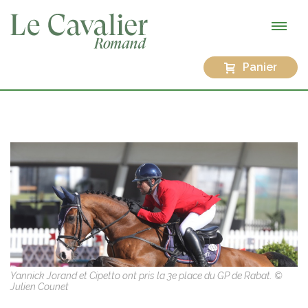
Panier
Yannick Jorand et Cipetto ont pris la 3e place du GP de Rabat. ©
Julien Counet