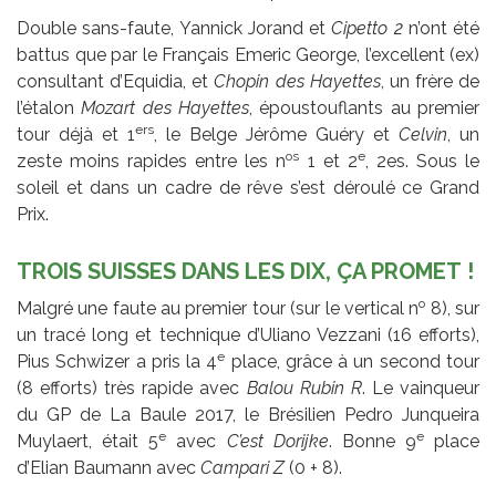
Double sans-faute, Yannick Jorand et
Cipetto 2
n’ont été
battus que par le Français Emeric George, l’excellent (ex)
consultant d’Equidia, et
Chopin des Hayettes
, un frère de
l’étalon
Mozart des Hayettes
, époustouflants au premier
ers
tour déjà et 1
, le Belge Jérôme Guéry et
Celvin
, un
os
e
zeste moins rapides entre les n
1 et 2
, 2es. Sous le
soleil et dans un cadre de rêve s’est déroulé ce Grand
Prix.
TROIS SUISSES DANS LES DIX, ÇA PROMET !
o
Malgré une faute au premier tour (sur le vertical n
8), sur
un tracé long et technique d’Uliano Vezzani (16 efforts),
e
Pius Schwizer a pris la 4
place, grâce à un second tour
(8 efforts) très rapide avec
Balou Rubin R
. Le vainqueur
du GP de La Baule 2017, le Brésilien Pedro Junqueira
e
e
Muylaert, était 5
avec
C’est Dorijke
. Bonne 9
place
d’Elian Baumann avec
Campari Z
(0 + 8).