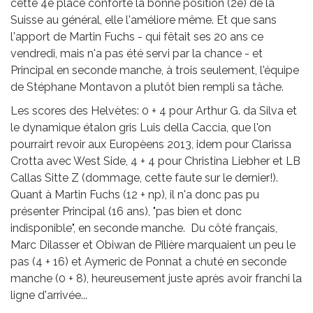
cette 4e place conforte la bonne position (2e) de la
Suisse au général, elle l'améliore même. Et que sans
l'apport de Martin Fuchs - qui fêtait ses 20 ans ce
vendredi, mais n'a pas été servi par la chance - et
Principal en seconde manche, à trois seulement, l'équipe
de Stéphane Montavon a plutôt bien rempli sa tâche.
Les scores des Helvètes: 0 + 4 pour Arthur G. da Silva et
le dynamique étalon gris Luis della Caccia, que l'on
pourrairt revoir aux Europèens 2013, idem pour Clarissa
Crotta avec West Side, 4 + 4 pour Christina Liebher et LB
Callas Sitte Z (dommage, cette faute sur le dernier!).
Quant à Martin Fuchs (12 + np), il n'a donc pas pu
présenter Principal (16 ans), "pas bien et donc
indisponible", en seconde manche. Du côté français,
Marc Dilasser et Obiwan de Pilière marquaient un peu le
pas (4 + 16) et Aymeric de Ponnat a chuté en seconde
manche (0 + 8), heureusement juste après avoir franchi la
ligne d'arrivée...