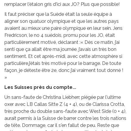
remplacer l'étalon gris d'ici aux JO? Plus que possible!
Il faut préciser que la Suède était la seule équipe à
aligner son quatuor olympique et que les autres pays
avaient au mieux une paire olympique en leur sein. Jens
Fredricson, le no 4 suédois, promu pour les JO, était
particulièrement motivé, déclarant :« Dès ce matin, j’ai
senti que ça allait être ma journée, j’avais un très bon
sentiment. Et cet après-midi, avec cette atmosphère si
particulière,j’étais très motivé pour le barrage. De toute
façon, je déteste être 2e, donc j’ai vraiment tout donné !
»
Les Suisses près du compte...
Un sans-faute de Christina Liebherr, piégée par l'ultime
oxer avec LB Callas Sitte Z (4 + 4), ou de Clarissa Crotta,
très proche du double sans-faute avec West Side (0 + 4),
aurait permis à la Suisse de barrer contre les trois nations
de tête. Dommage, car il s'en fallut de peu. Reste que