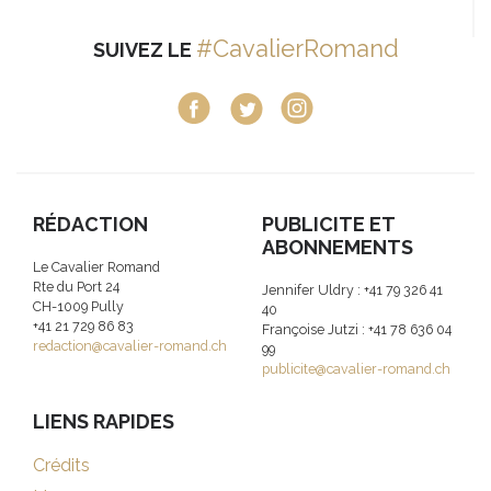
#CavalierRomand
SUIVEZ LE
RÉDACTION
PUBLICITE ET
ABONNEMENTS
Le Cavalier Romand
Rte du Port 24
Jennifer Uldry : +41 79 326 41
CH-1009 Pully
40
+41 21 729 86 83
Françoise Jutzi : +41 78 636 04
redaction@cavalier-romand.ch
99
publicite@cavalier-romand.ch
LIENS RAPIDES
Crédits