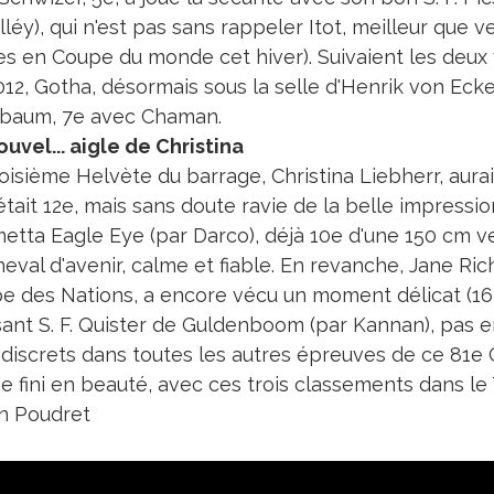
léy), qui n'est pas sans rappeler Itot, meilleur que v
es en Coupe du monde cet hiver). Suivaient les deux
012, Gotha, désormais sous la selle d'Henrik von Eck
baum, 7e avec Chaman.
uvel... aigle de Christina
oisième Helvète du barrage, Christina Liebherr, aurai
 était 12e, mais sans doute ravie de la belle impress
etta Eagle Eye (par Darco), déjà 10e d'une 150 cm ve
eval d'avenir, calme et fiable. En revanche, Jane Rich
e des Nations, a encore vécu un moment délicat (16 pt
sant S. F. Quister de Guldenboom (par Kannan), pas e
 discrets dans toutes les autres épreuves de ce 81e 
 fini en beauté, avec ces trois classements dans le 
n Poudret