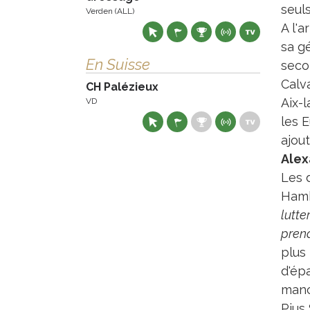
seuls
Verden (ALL)
A l'a
sa g
En Suisse
seco
Calv
CH Palézieux
Aix-l
VD
les E
ajou
Alex
Les d
Hamb
lutte
prend
plus 
d'épa
manc
Pius 