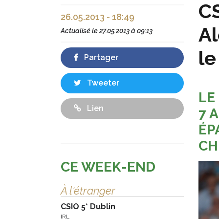
CS
26.05.2013 - 18:49
Al
Actualisé le
27.05.2013 à 09:13
le
Partager
Tweeter
LE
Lien
7 
ÉP
CH
CE WEEK-END
À l'étranger
CSIO 5* Dublin
IRL