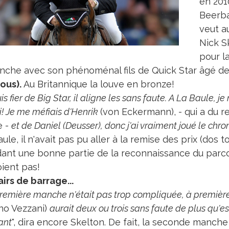
en 201
Beerba
veut a
Nick S
pour l
nche avec son phénoménal fils de Quick Star âgé de
ous).
Au Britannique la louve en bronze!
is fier de Big Star, il aligne les sans faute. A La Baule, j
ui! Je me méfiais d'Henrik
(von Eckermann), - qui a du r
e -
et de Daniel (Deusser), donc j'ai vraiment joué le chro
ule, il n'avait pas pu aller à la remise des prix (dos to
ant une bonne partie de la reconnaissance du parcou
oient pas!
irs de barrage...
remière manche n'était pas trop compliquée, à première 
ano Vezzani)
aurait deux ou trois sans faute de plus qu
ant
", dira encore Skelton. De fait, la seconde manche 