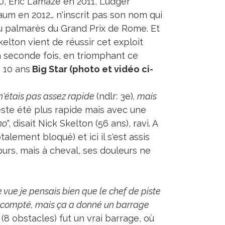
0, Eric Lamaze en 2011, Ludger
um en 2012… n'inscrit pas son nom qui
u palmarès du Grand Prix de Rome. Et
kelton vient de réussir cet exploit
a seconde fois, en triomphant ce
 10 ans
Big Star (photo et vidéo ci-
e n'étais pas assez rapide
(ndlr: 3e)
, mais
este été plus rapide mais avec une
no
", disait Nick Skelton (56 ans), ravi. A
talement bloqué) et ici il s'est assis
rs, mais à cheval, ses douleurs ne
vue je pensais bien que le chef de piste
'escompté, mais ça a donné un barrage
(8 obstacles) fut un vrai barrage, où