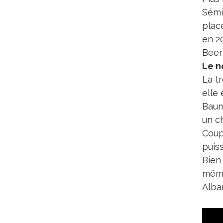
Sémil
plac
en 2
Beer
Le no
La tr
elle
Baum
un ch
Coup
puis
Bien
même
Alba