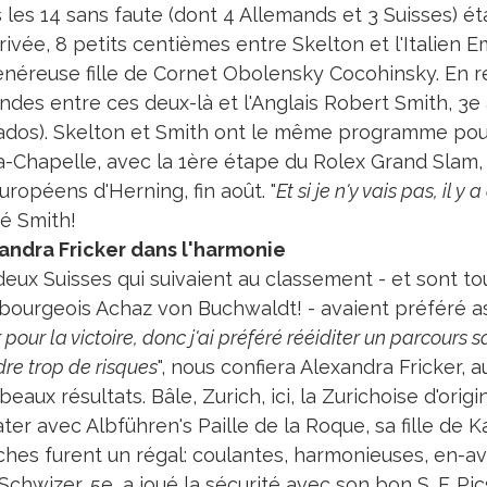
 les 14 sans faute (dont 4 Allemands et 3 Suisses) éta
rrivée, 8 petits centièmes entre Skelton et l'Italie
énéreuse fille de Cornet Obolensky Cocohinsky. En rev
ndes entre ces deux-là et l'Anglais Robert Smith, 3e
ados). Skelton et Smith ont le même programme pour 
a-Chapelle, avec la 1ère étape du Rolex Grand Slam, f
uropéens d'Herning, fin août. "
Et si je n'y vais pas, il 
té Smith!
andra Fricker dans l'harmonie
eux Suisses qui suivaient au classement - et sont to
ourgeois Achaz von Buchwaldt! - avaient préféré ass
r pour la victoire, donc j'ai préféré rééiditer un parcours
re trop de risques
", nous confiera Alexandra Fricker, 
beaux résultats. Bâle, Zurich, ici, la Zurichoise d'orig
ter avec Albführen's Paille de la Roque, sa fille de K
hes furent un régal: coulantes, harmonieuses, en-av
Schwizer, 5e, a joué la sécurité avec son bon S. F. P