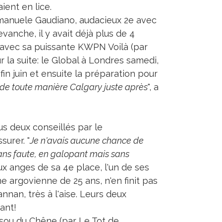
ient en lice.
n Emanuele Gaudiano, audacieux 2e avec
anche, il y avait déjà plus de 4
 avec sa puissante KWPN Voilà (par
la suite: le Global à Londres samedi,
in juin et ensuite la préparation pour
y a de toute manière Calgary juste après
", a
us deux conseillés par le
urer. "
Je n'avais aucune chance de
 sans faute, en galopant mais sans
aux anges de sa 4e place, l'un de ses
ine argovienne de 25 ans, n'en finit pas
annan, très à l'aise. Leurs deux
ant!
icsou du Chêne (par Le Tot de