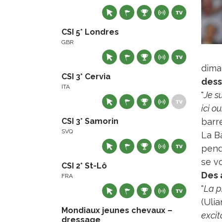
CSI 5* Londres
GBR
dima
CSI 3* Cervia
dess
ITA
"
Je su
ici o
CSI 3* Samorin
barr
SVQ
La Ba
pend
se v
CSI 2* St-Lô
Des a
FRA
"
La p
(Uli
Mondiaux jeunes chevaux –
excit
dressage