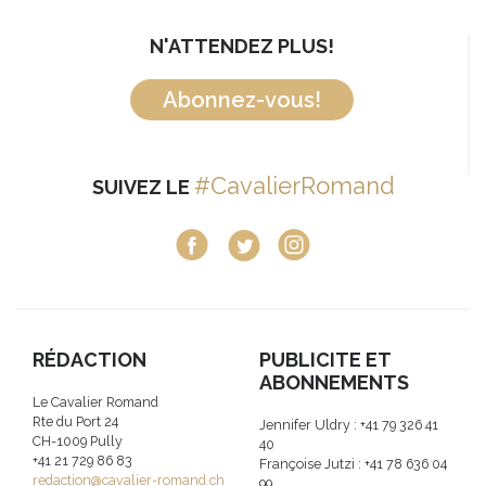
N'ATTENDEZ PLUS!
Abonnez-vous!
#CavalierRomand
SUIVEZ LE
RÉDACTION
PUBLICITE ET
ABONNEMENTS
Le Cavalier Romand
Rte du Port 24
Jennifer Uldry : +41 79 326 41
CH-1009 Pully
40
+41 21 729 86 83
Françoise Jutzi : +41 78 636 04
redaction@cavalier-romand.ch
99