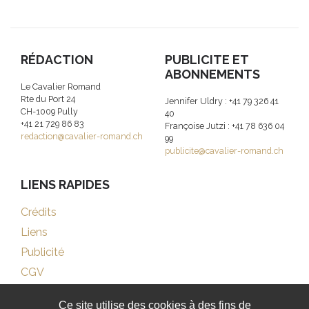
RÉDACTION
PUBLICITE ET
ABONNEMENTS
Le Cavalier Romand
Rte du Port 24
Jennifer Uldry : +41 79 326 41
CH-1009 Pully
40
+41 21 729 86 83
Françoise Jutzi : +41 78 636 04
redaction@cavalier-romand.ch
99
publicite@cavalier-romand.ch
LIENS RAPIDES
Crédits
Liens
Publicité
CGV
Ce site utilise des cookies à des fins de