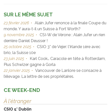
SUR LE MÊME SUJET
23 février 2026
•
Alain Jufer renonce à la finale Coupe du
monde. Y aura-t-il un Suisse à Fort Worth?
9 novembre 2025
•
CSI-W de Vérone : Alain Jufer un rien
derrière Daniel Deusser !
25 octobre 2025
•
CSIO 3* de Vejer: l'Irlande 1ère avec
brio, la Suisse 10e
23 juin 2025
•
Karl Cook… Caracole en tête à Rotterdam,
Pius Schwizer gagne à Gorla
22 janvier 2025
•
Vancouver de Lanlore se consacre à
l’élevage. La lettre de ses propriétaires.
CE WEEK-END
À l'étranger
CSIO 5* Dublin