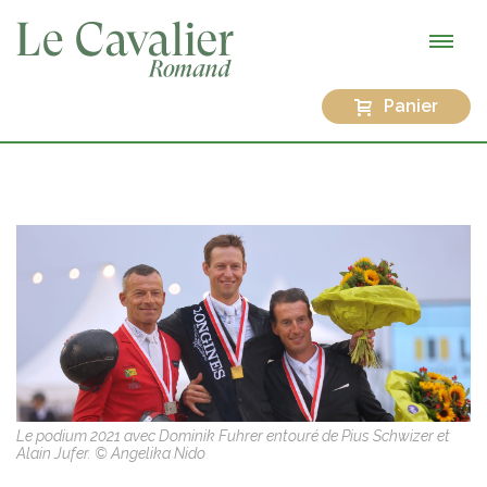
Panier
Le podium 2021 avec Dominik Fuhrer entouré de Pius Schwizer et
Alain Jufer. © Angelika Nido