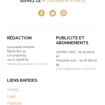
#CavalierRomand
SUIVEZ LE
RÉDACTION
PUBLICITE ET
ABONNEMENTS
Le Cavalier Romand
Rte du Port 24
Jennifer Uldry : +41 79 326 41
CH-1009 Pully
40
+41 21 729 86 83
Françoise Jutzi : +41 78 636 04
redaction@cavalier-romand.ch
99
publicite@cavalier-romand.ch
LIENS RAPIDES
Crédits
Liens
Publicité