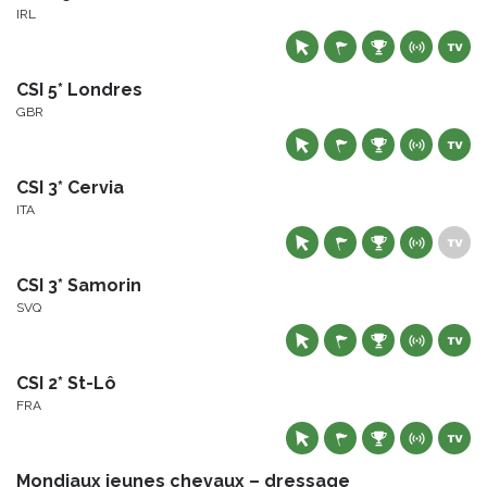
IRL
CSI 5* Londres
GBR
CSI 3* Cervia
ITA
CSI 3* Samorin
SVQ
CSI 2* St-Lô
FRA
Mondiaux jeunes chevaux – dressage