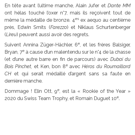
En tête avant l’ultime manche, Alain Jufer et
Dante MM
ont hélas touché l’oxer n°7, mais ils reçoivent tout de
es
même la médaille de bronze. 4
ex aequo au centième
près, Edwin Smits (
Farezzo
) et Niklaus Schurtenberger
(
Lireu
) peuvent aussi avoir des regrets.
e
Suivent Annina Züger-Hächler, 6
, et les frères Balsiger,
e
Bryan, 7
à cause d’un malentendu sur le n°4 de la chasse
(et d’une autre barre en fin de parcours) avec
Dubaï du
e
Bois Pinchet
, et Ken, bon 8
avec
Héros du Roumaillard
CH
et qui serait médaillé d’argent sans sa faute en
dernière manche.
e
Dommage ! Elin Ott, 9
, est la « Rookie of the Year »
e
2020 du Swiss Team Trophy, et Romain Duguet 10
.