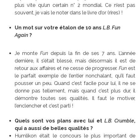
plus vite qu’un certain n° 2 mondial. Ce n’est pas
souvent, je vais le noter dans le livre d’or (rires) !
Un mot sur votre étalon de 10 ans
L.B. Fun
Again
?
Je monte
Fun
depuis la fin de ses 7 ans. L’année
dernière, il s’était blessé, mais désormais il est de
retour aux affaires et ne cesse de progresser.
Fun
est
le parfait exemple de l’entier nonchalant, qu’il faut
pousser un peu. Quand c’est facile pour lui, il ne se
donne pas tellement, mais quand c’est plus dur, il
démontre toutes ses qualités. Il faut le motiver,
l’enclencher et c’est parti !
Quels sont vos plans avec lui et
L.B. Crumble
,
qui a aussi de belles qualités ?
Humlikon était le concours le plus important de