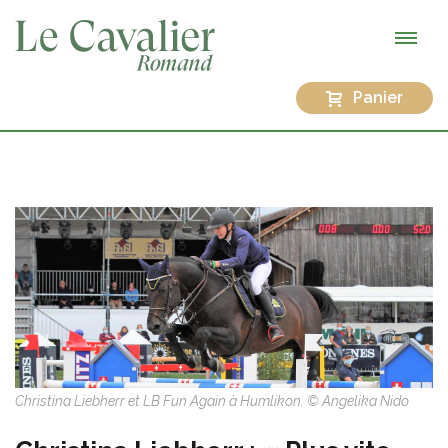
Panier
Christina Liebherr et LB Fun Again à Humlikon. © Angelika Nido