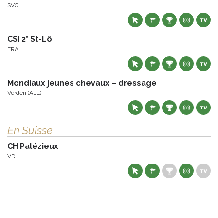
SVQ
CSI 2* St-Lô
FRA
Mondiaux jeunes chevaux – dressage
Verden (ALL)
En Suisse
CH Palézieux
VD