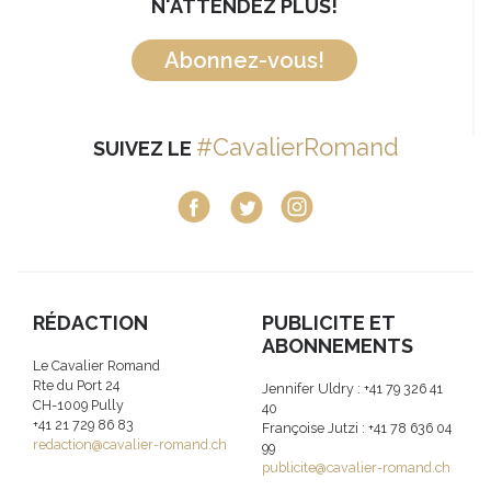
N'ATTENDEZ PLUS!
Abonnez-vous!
#CavalierRomand
SUIVEZ LE
RÉDACTION
PUBLICITE ET
ABONNEMENTS
Le Cavalier Romand
Rte du Port 24
Jennifer Uldry : +41 79 326 41
CH-1009 Pully
40
+41 21 729 86 83
Françoise Jutzi : +41 78 636 04
redaction@cavalier-romand.ch
99
publicite@cavalier-romand.ch