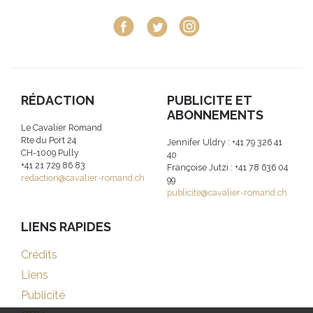
RÉDACTION
PUBLICITE ET
ABONNEMENTS
Le Cavalier Romand
Rte du Port 24
Jennifer Uldry : +41 79 326 41
CH-1009 Pully
40
+41 21 729 86 83
Françoise Jutzi : +41 78 636 04
redaction@cavalier-romand.ch
99
publicite@cavalier-romand.ch
LIENS RAPIDES
Crédits
Liens
Publicité