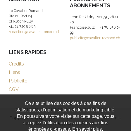
ABONNEMENTS
Le Cavalier Romand
Rte du Port 24
Jennifer Uldry : +41 79 326 41
CH-1009 Pully
40
+41 21 729 86 83
Françoise Jutzi : +41 78 636 04
redaction@cavalier-romand.ch
99
publicite@cavalier-romand.ch
LIENS RAPIDES
Crédits
Liens
Publicité
CGV
Ce site utilise des cookies à des fins de
statistiques, d’optimisation et de marketing ciblé.
En poursuivant votre visite sur cette page, vous
Copyright © 1999 - 2026 Le Cavalier Romand - Tous droits
acceptez l’utilisation des cookies aux fins
réservés
énoncées ci-dessus. En savoir plus.