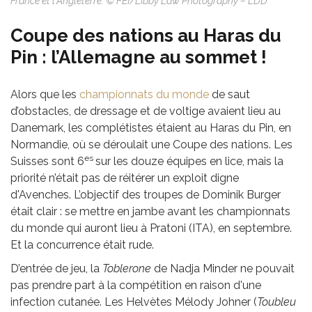
France et l'Angleterre. © FEI/Libby Law Photography – LDD
Coupe des nations au Haras du
Pin : l’Allemagne au sommet !
Alors que les
championnats du monde
de saut
d’obstacles, de dressage et de voltige avaient lieu au
Danemark, les complétistes étaient au Haras du Pin, en
Normandie, où se déroulait une Coupe des nations. Les
es
Suisses sont 6
sur les douze équipes en lice, mais la
priorité n’était pas de réitérer un exploit digne
d'Avenches. L’objectif des troupes de Dominik Burger
était clair : se mettre en jambe avant les championnats
du monde qui auront lieu à Pratoni (ITA), en septembre.
Et la concurrence était rude.
D’entrée de jeu, la
Toblerone
de Nadja Minder ne pouvait
pas prendre part à la compétition en raison d'une
infection cutanée. Les Helvètes Mélody Johner (
Toubleu