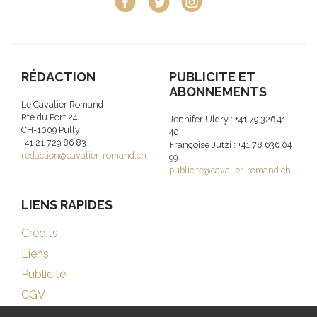
RÉDACTION
PUBLICITE ET
ABONNEMENTS
Le Cavalier Romand
Rte du Port 24
Jennifer Uldry : +41 79 326 41
CH-1009 Pully
40
+41 21 729 86 83
Françoise Jutzi : +41 78 636 04
redaction@cavalier-romand.ch
99
publicite@cavalier-romand.ch
LIENS RAPIDES
Crédits
Liens
Publicité
CGV