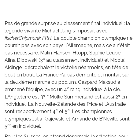
Pas de grande surprise au classement final individuel : la
légende vivante Michael Jung s’imposait avec
fischerChipmunk FRH
. Le double champion olympique ne
courait pas avec son pays, l'Allemagne, mais cela n’était
pas nécessaire. Malin Hansen-Htopp, Sophie Leube,
e
Alina Dibowski (3
au classement individuel) et Nicolai
Aldinger décrochaient la victoire néanmoins, en tête de
bout en bout. La France n’a pas démérité et montait sur
la deuxième marche du podium. Gaspard Maksud a
e
emmené l’équipe, avec un 4
rang individuel à la clé.
e -
e
L’Angleterre est 3
Mollie Summerland est aussi 2
en
individuel. La Nouvelle-Zélande des Price et l’Australie
e
e
sont respectivement 4
et 5
. Les championnes
olympiques Julia Krajewski et Amande de B’Néville sont
es
5
en individuel.
Pour les Suisses, on attend désormais la sélection pour