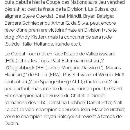
qui a débuté hier, la Coupe des Nations aura lieu vendredi
dès 15h et c’est la finale de la Division I. La Suisse, qui
alignera Steve Guerdat, Beat Mändli, Bryan Balsiger,
Barbara Schnieper ou Arthur G. da Silva, peut encore
rêver d’une première victoire finale en Division I (lire le
blog d’Andy Kistler), mais la concurrence sera rude
(Suède, Italie, Hollande, Irlande etc.).
Le Global Tour met en face l’étape de Valkenswaard
(HOL), chez les Tops. Paul Estermann est au 3*
d’Opglabbeek (BEL), avec Morgane Dassio (1*), Markus
Hauri au 3* de St-Lô (FRA), Pius Schwizer et Werner Muff
sautent au 3* de Spangenberg (ALL), d’autres en 2* un
peu partout, mais il reste du beau monde pour le Grand
Prix championnat de Suisse du Chalet-à-Gobet
(dimanche dès 11h) : Christina Liebherr, Daniel Etter, Niall
Talbot, le vice-champion de Suisse Jean-Maurice Brahier,
voire le champion Bryan Balsiger s’il revient à temps de
Dublin.