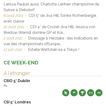
Larissa Pauluis aussi, Charlotte Lenherr championne de
Suisse à Dielsdorf.
6 août 2023
•
CDI 5* de Jiva Hill: Sönke Rothenberger,
avec classe
22 août 2021
•
CDI 4* de Crozet-Jiva Hill: Jessica von
Bredow-Werndl domine GP et Kür...
2 août 2021
•
Dressage à Herzlake : des indications en
vue des championnats d’Europe…
17 juin 2021
•
Estelle Wettstein ira à Tokyo !
CE WEEK-END
À l'étranger
CSIO 5* Dublin
IRL
CSI 5* Londres