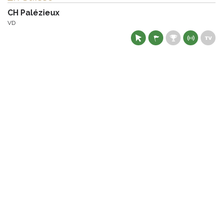
CH Palézieux
VD