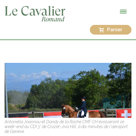
Panier
Antonella Joannou et Dandy de la Roche CMF CH évolueront ce
week-end au CDI 3* de Crozet-Jiva Hill, à dix minutes de l'aéroport
de Genève.