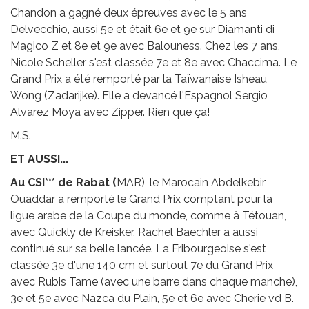
Chandon a gagné deux épreuves avec le 5 ans
Delvecchio, aussi 5e et était 6e et 9e sur Diamanti di
Magico Z et 8e et 9e avec Balouness. Chez les 7 ans,
Nicole Scheller s'est classée 7e et 8e avec Chaccima. Le
Grand Prix a été remporté par la Taïwanaise Isheau
Wong (Zadarijke). Elle a devancé l'Espagnol Sergio
Alvarez Moya avec Zipper. Rien que ça!
M.S.
ET AUSSI...
Au CSI*** de Rabat (
MAR), le Marocain Abdelkebir
Ouaddar a remporté le Grand Prix comptant pour la
ligue arabe de la Coupe du monde, comme à Tétouan,
avec Quickly de Kreisker. Rachel Baechler a aussi
continué sur sa belle lancée. La Fribourgeoise s'est
classée 3e d'une 140 cm et surtout 7e du Grand Prix
avec Rubis Tame (avec une barre dans chaque manche),
3e et 5e avec Nazca du Plain, 5e et 6e avec Cherie vd B.