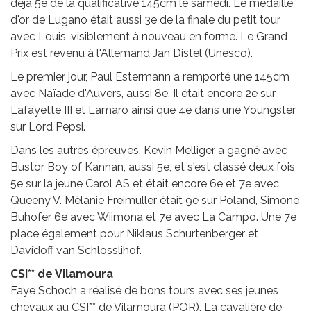
déjà 5e de la qualificative 145cm le samedi. Le médaillé
d'or de Lugano était aussi 3e de la finale du petit tour
avec Louis, visiblement à nouveau en forme. Le Grand
Prix est revenu à l'Allemand Jan Distel (Unesco).
Le premier jour, Paul Estermann a remporté une 145cm
avec Naïade d'Auvers, aussi 8e. Il était encore 2e sur
Lafayette III et Lamaro ainsi que 4e dans une Youngster
sur Lord Pepsi.
Dans les autres épreuves, Kevin Melliger a gagné avec
Bustor Boy of Kannan, aussi 5e, et s'est classé deux fois
5e sur la jeune Carol AS et était encore 6e et 7e avec
Queeny V. Mélanie Freimüller était 9e sur Poland, Simone
Buhofer 6e avec Wiimona et 7e avec La Campo. Une 7e
place également pour Niklaus Schurtenberger et
Davidoff van Schlösslihof.
CSI** de Vilamoura
Faye Schoch a réalisé de bons tours avec ses jeunes
chevaux au CSI** de Vilamoura (POR). La cavalière de