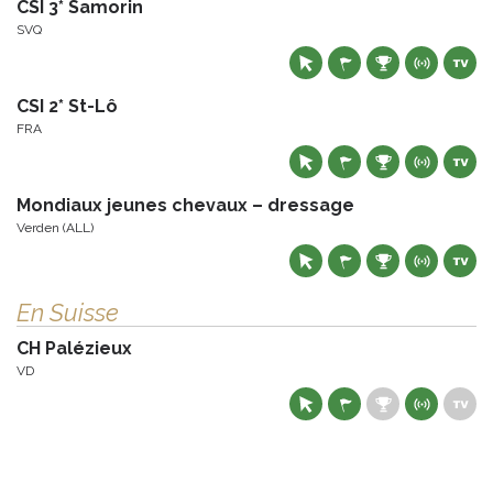
CSI 3* Samorin
SVQ
CSI 2* St-Lô
FRA
Mondiaux jeunes chevaux – dressage
Verden (ALL)
En Suisse
CH Palézieux
VD