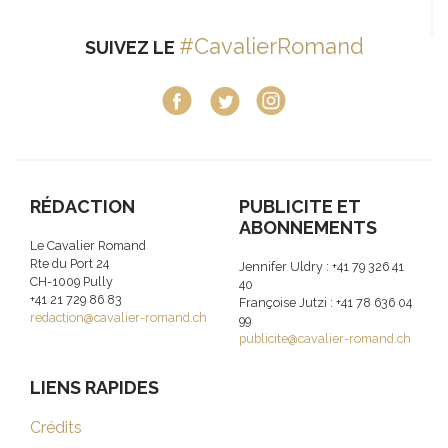
#CavalierRomand
SUIVEZ LE
RÉDACTION
PUBLICITE ET
ABONNEMENTS
Le Cavalier Romand
Rte du Port 24
Jennifer Uldry : +41 79 326 41
CH-1009 Pully
40
+41 21 729 86 83
Françoise Jutzi : +41 78 636 04
redaction@cavalier-romand.ch
99
publicite@cavalier-romand.ch
LIENS RAPIDES
Crédits