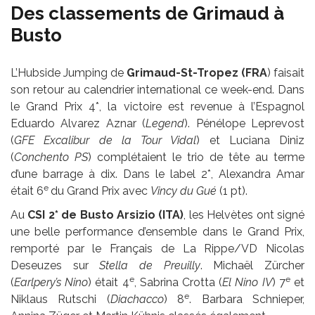
Des classements de Grimaud à
Busto
L’Hubside Jumping de
Grimaud-St-Tropez (FRA
) faisait
son retour au calendrier international ce week-end. Dans
le Grand Prix 4*, la victoire est revenue à l’Espagnol
Eduardo Alvarez Aznar (
Legend
). Pénélope Leprevost
(
GFE Excalibur de la Tour Vidal
) et Luciana Diniz
(
Conchento PS
) complétaient le trio de tête au terme
d’une barrage à dix. Dans le label 2*, Alexandra Amar
e
était 6
du Grand Prix avec
Vincy du Gué
(1 pt).
Au
CSI 2* de Busto Arsizio (ITA)
, les Helvètes ont signé
une belle performance d’ensemble dans le Grand Prix,
remporté par le Français de La Rippe/VD Nicolas
Deseuzes sur
Stella de Preuilly
. Michaël Zürcher
e
e
(
Earlpery’s Nino
) était 4
, Sabrina Crotta (
El Nino IV
) 7
et
e
Niklaus Rutschi (
Diachacco
) 8
. Barbara Schnieper,