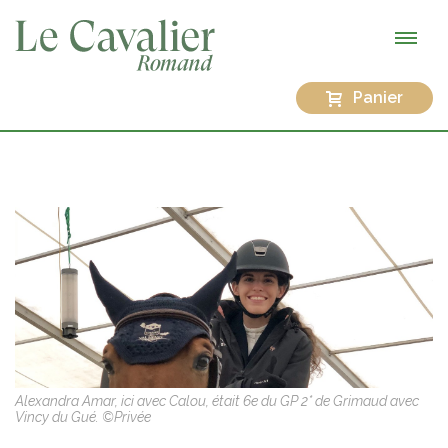
Panier
Alexandra Amar, ici avec Calou, était 6e du GP 2* de Grimaud avec
Vincy du Gué. ©Privée