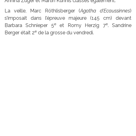
Annina Züger et Martin Kühnis classés également.
La veille, Marc Röthlisberger (
Agatha d’Ecaussinnes
)
s’imposait dans l’épreuve majeure (145 cm) devant
e
e
Barbara Schnieper 5
et Romy Herzig 7
. Sandrine
e
Berger était 2
de la grosse du vendredi.