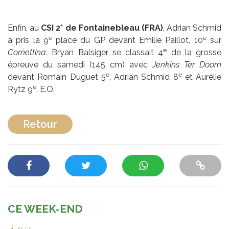
Enfin, au
CSI 2* de Fontainebleau (FRA)
, Adrian Schmid
e
e
a pris la 9
place du GP devant Emilie Paillot, 10
sur
e
Cornettina
. Bryan Balsiger se classait 4
de la grosse
épreuve du samedi (145 cm) avec
Jenkins Ter Doorn
e
e
devant Romain Duguet 5
, Adrian Schmid 8
et Aurélie
e
Rytz 9
. E.O.
Retour
CE WEEK-END