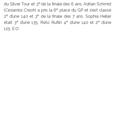
e
du Silver Tour et 3
de la finale des 6 ans. Adrian Schmid
e
(
Cesserias Crack
) a pris la 6
place du GP et s’est classé
e
e
2
d’une 140 et 3
de la finale des 7 ans. Sophia Heller
e
e
e
était 3
d’une 135, Reto Ruflin 4
d’une 140 et 2
d’une
125. E.O