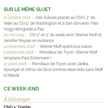
SUR LE MÊME SUJET
31 octobre 2022
•
Des Suisses placés au CSIO 3* de
Vejer, au CSI 5* de Washington et à San Giovanni, Felix
Vogg rétrograde à Pau
20 mai 2019
•
CSI 2* et 3* du week-end : Werner Muff et
Jennifer Meylan en évidence
14 novembre 2018
•
Werner Muff opéré à la cuisse
4 septembre 2018
•
Mondiaux de Tryon : Werner Muff
remplace Paul Estermann !
31 juillet 2018
•
Mondiaux de Tryon: avec Janika
Sprunger et Arthur da Silva comme réserviste, sans Muff
ni Mändli
CE WEEK-END
À l'étranger
CSIO 5* Dublin