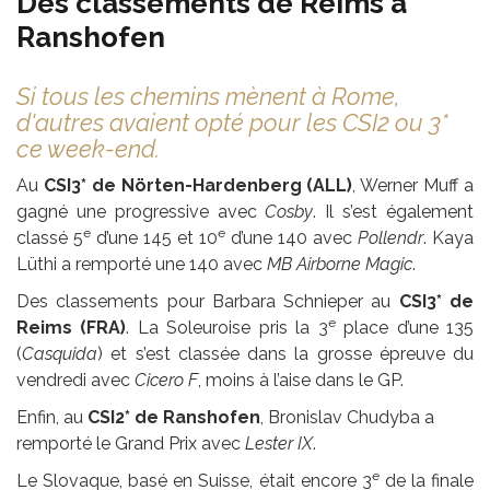
Des classements de Reims à
Ranshofen
Si tous les chemins mènent à Rome,
d'autres avaient opté pour les CSI2 ou 3*
ce week-end.
Au
CSI3* de Nörten-Hardenberg (ALL)
, Werner Muff a
gagné une progressive avec
Cosby
. Il s’est également
e
e
classé 5
d’une 145 et 10
d’une 140 avec
Pollendr
. Kaya
Lüthi a remporté une 140 avec
MB Airborne Magic
.
Des classements pour Barbara Schnieper au
CSI3* de
e
Reims (FRA)
. La Soleuroise pris la 3
place d’une 135
(
Casquida
) et s’est classée dans la grosse épreuve du
vendredi avec
Cicero F
, moins à l’aise dans le GP.
Enfin, au
CSI2* de Ranshofen
, Bronislav Chudyba a
remporté le Grand Prix avec
Lester IX
.
e
Le Slovaque, basé en Suisse, était encore 3
de la finale