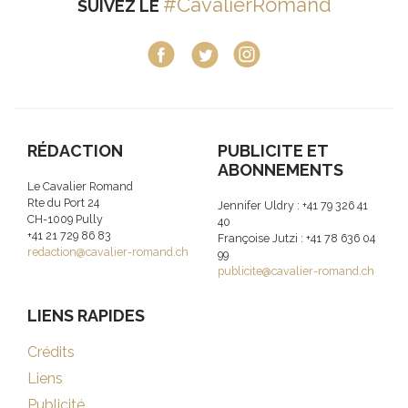
#CavalierRomand
SUIVEZ LE
RÉDACTION
PUBLICITE ET
ABONNEMENTS
Le Cavalier Romand
Rte du Port 24
Jennifer Uldry : +41 79 326 41
CH-1009 Pully
40
+41 21 729 86 83
Françoise Jutzi : +41 78 636 04
redaction@cavalier-romand.ch
99
publicite@cavalier-romand.ch
LIENS RAPIDES
Crédits
Liens
Publicité