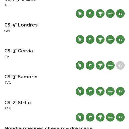
IRL
CSI 5* Londres
GBR
CSI 3* Cervia
ITA
CSI 3* Samorin
SVQ
CSI 2* St-Lô
FRA
Mondiaux jeunes chevaux – dressage