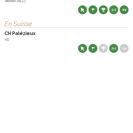
Verden (ALL)
En Suisse
CH Palézieux
VD