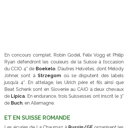
En concours complet, Robin Godel, Felix Vogg et Philip
Ryan défendront les couleurs de la Suisse à l’occasion
du CCIO 4* de
Boekelo
. D’autres Helvètes, dont Mélody
Johner, sont à
Strzegom
où se disputent des labels
jusqu’à 4*. En attelage, les Ulrich père et fils ainsi que
Beat Schenk sont en Slovenie au CAIO à deux chevaux
de
Lipica
. En endurance, trois Suissesses ont inscrit le 3*
de
Buch
, en Allemagne.
ET EN SUISSE ROMANDE
Les écuries de La Chaumaz à
Russin/GE
organisent les