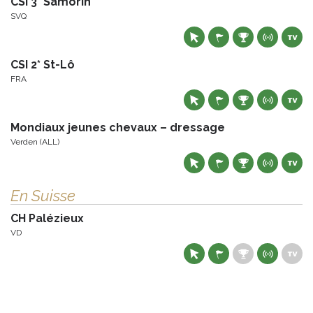
CSI 3* Samorin
SVQ
CSI 2* St-Lô
FRA
Mondiaux jeunes chevaux – dressage
Verden (ALL)
En Suisse
CH Palézieux
VD