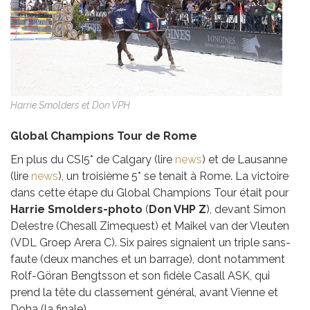
Harrie Smolders et Don VPH
Global Champions Tour de Rome
En plus du CSI5* de Calgary (lire
news
) et de Lausanne
(lire
news
), un troisième 5* se tenait à Rome. La victoire
dans cette étape du Global Champions Tour était pour
Harrie Smolders-photo
(
Don VHP Z
), devant Simon
Delestre (Chesall Zimequest) et Maikel van der Vleuten
(VDL Groep Arera C). Six paires signaient un triple sans-
faute (deux manches et un barrage), dont notamment
Rolf-Göran Bengtsson et son fidèle Casall ASK, qui
prend la tête du classement général, avant Vienne et
Doha (la finale).