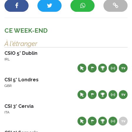
CE WEEK-END
À l'étranger
CSIO 5* Dublin
IRL
CSI 5* Londres
GBR
CSI 3* Cervia
ITA