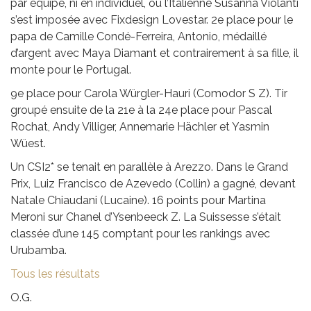
par équipe, ni en individuel, où l’Italienne Susanna Violanti
s’est imposée avec Fixdesign Lovestar. 2e place pour le
papa de Camille Condé-Ferreira, Antonio, médaillé
d’argent avec Maya Diamant et contrairement à sa fille, il
monte pour le Portugal.
9e place pour Carola Würgler-Hauri (Comodor S Z). Tir
groupé ensuite de la 21e à la 24e place pour Pascal
Rochat, Andy Villiger, Annemarie Hächler et Yasmin
Wüest.
Un CSI2* se tenait en parallèle à Arezzo. Dans le Grand
Prix, Luiz Francisco de Azevedo (Collin) a gagné, devant
Natale Chiaudani (Lucaine). 16 points pour Martina
Meroni sur Chanel d’Ysenbeeck Z. La Suissesse s’était
classée d’une 145 comptant pour les rankings avec
Urubamba.
Tous les résultats
O.G.