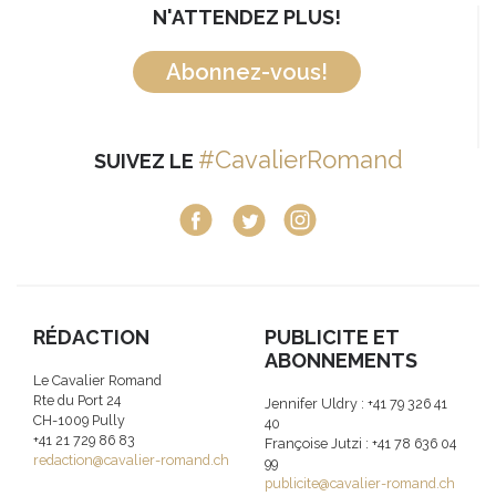
N'ATTENDEZ PLUS!
Abonnez-vous!
#CavalierRomand
SUIVEZ LE
RÉDACTION
PUBLICITE ET
ABONNEMENTS
Le Cavalier Romand
Rte du Port 24
Jennifer Uldry : +41 79 326 41
CH-1009 Pully
40
+41 21 729 86 83
Françoise Jutzi : +41 78 636 04
redaction@cavalier-romand.ch
99
publicite@cavalier-romand.ch