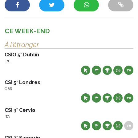
CE WEEK-END
À l'étranger
CSIO 5* Dublin
IRL
CSI 5* Londres
GBR
CSI 3* Cervia
ITA
CSI 3* Samorin